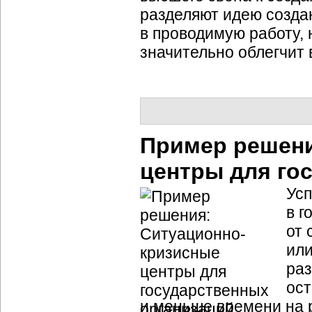
разделяют идею создан
в проводимую работу, 
значительно облегчит
Пример решен
центры для го
Усп
в г
от 
или
раз
ос
и меньше времени на 