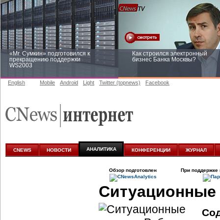
«Mr. Сумкин» подготовился к
Как строился электронный
прекращению поддержки
бизнес Банка Москвы?
WS2003
English
Mobile
Android
Light
Twitter (topnews)
Facebook
Заоблачная оптимизация: как
Рейтинг CNewsInfrastructure 20
Faberlic изменил подход к
приглашаем участвовать
аналитике
АНАЛИТИКА
CNEWS
НОВОСТИ
КОНФЕРЕНЦИИ
ЖУРНАЛ
Обзор подготовлен
При поддержке 
Ситуационные 
Со