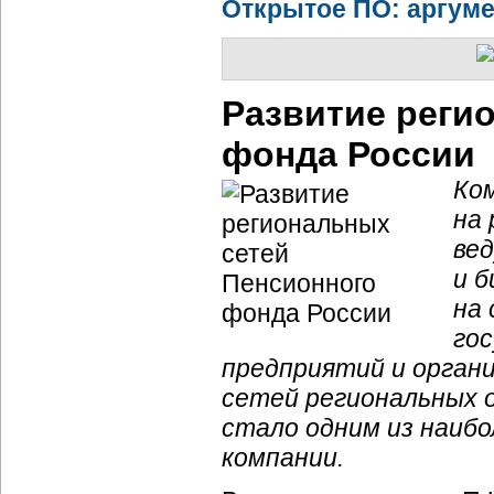
Открытое ПО: аргум
Развитие реги
фонда России
Ко
на 
ве
и
б
на
го
предприятий и орган
сетей региональных 
стало одним из наиб
компании.