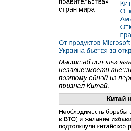
Кит
Отк
Ам
От
пр
От продуктов Microsof
Украина бьется за отк
Масштаб использова
независимости внешн
поэтому одной из пе
признал Китай.
Китай 
Необходимость борьбы с
в ВТО) и желание избав
подтолкнули китайское р