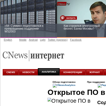
«Mr. Сумкин» подготовился к
Как строился электронный
прекращению поддержки
бизнес Банка Москвы?
WS2003
English
Mobile
Android
Light
Twitter (topnews)
Facebook
Заоблачная оптимизация: как
Рейтинг CNewsInfrastructure 20
Faberlic изменил подход к
приглашаем участвовать
аналитике
АНАЛИТИКА
CNEWS
НОВОСТИ
КОНФЕРЕНЦИИ
ЖУРНАЛ
Обзор подготовлен
При поддержке 
Открытое ПО в
Со