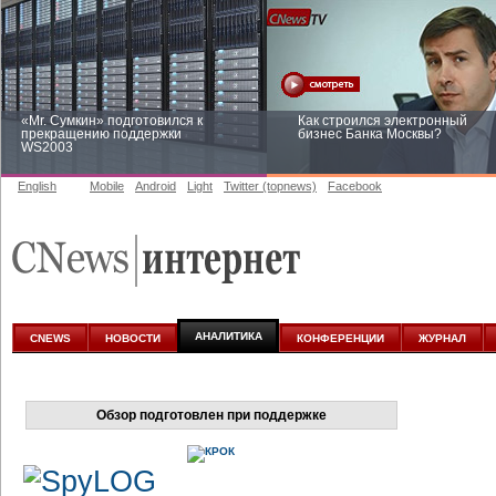
«Mr. Сумкин» подготовился к
Как строился электронный
прекращению поддержки
бизнес Банка Москвы?
WS2003
English
Mobile
Android
Light
Twitter (topnews)
Facebook
Заоблачная оптимизация: как
Рейтинг CNewsInfrastructure 20
Faberlic изменил подход к
приглашаем участвовать
аналитике
АНАЛИТИКА
CNEWS
НОВОСТИ
КОНФЕРЕНЦИИ
ЖУРНАЛ
Обзор подготовлен при поддержке