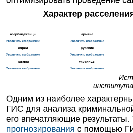
Характер расселения
азербайджанцы
армяне
Увеличить изображение
Увеличить изображение
евреи
русские
Увеличить изображение
Увеличить изображение
татары
украинцы
Увеличить изображение
Увеличить изображение
Ист
института 
Одним из наиболее характерны
ГИС для анализа криминальной
его впечатляющие результаты.
прогнозирования
с помощью ГИ