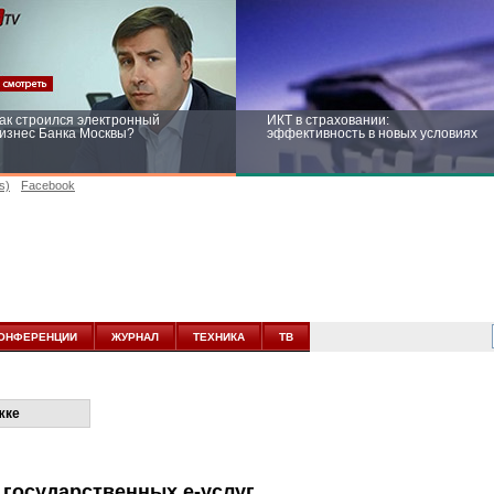
ак строился электронный
ИКТ в страховании:
изнес Банка Москвы?
эффективность в новых условиях
s)
Facebook
ейтинг CNewsInfrastructure 2015:
Информационная безопасность
риглашаем участвовать
бизнеса и госструктур: развитие в
новых условиях
ОНФЕРЕНЦИИ
ЖУРНАЛ
ТЕХНИКА
ТВ
жке
х государственных
е-услуг