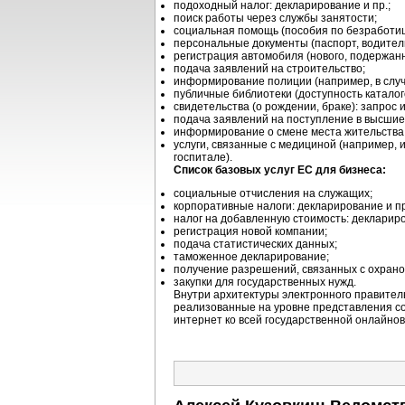
подоходный налог: декларирование и пр.;
поиск работы через службы занятости;
социальная помощь (пособия по безработице
персональные документы (паспорт, водитель
регистрация автомобиля (нового, подержанн
подача заявлений на строительство;
информирование полиции (например, в случ
публичные библиотеки (доступность каталог
свидетельства (о рождении, браке): запрос 
подача заявлений на поступление в высшие
информирование о смене места жительства
услуги, связанные с медициной (например, 
госпитале).
Список базовых услуг ЕС для бизнеса:
социальные отчисления на служащих;
корпоративные налоги: декларирование и пр
налог на добавленную стоимость: декларир
регистрация новой компании;
подача статистических данных;
таможенное декларирование;
получение разрешений, связанных с охран
закупки для государственных нужд.
Внутри архитектуры электронного правите
реализованные на уровне представления со
интернет ко всей государственной онлайно