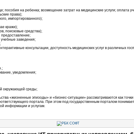
; пособия на ребенка; возмещение затрат на медицинские услуги; оплата уч
ские права);
ого, импортированного);
ае кражи);
ов, поисковые средства);
и предоставление;
 учебные заведения;
;
интерактивные консультации, доступность медицинских услуг в различных госп
.;
ование, уведомления;
ой окружающей среды;
льства «жизненные эпизоды» и
«бизнес-ситуации»
рассматриваются как точки 
ответствующего портала. При этом под государственным порталом понимает
вой информации и услугам.