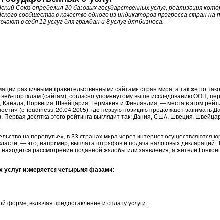
ский Союз определил 20 базовых государственных услуг, реализация кото
ского сообщества в качестве одного из индикаторов прогресса стран на 
ючают в себя 12 услуг для граждан и 8 услуг для бизнеса.
ации различными правительственными сайтами стран мира, а так же по тако
м
веб-порталам
(сайтам), согласно упомянутому выше исследованию ООН, пер
, Канада, Норвегия, Швейцария, Германия и Финляндия, — места в этом рейт
вности»
(e-readiness,
20.04.2005), где первую позицию продолжает занимать Дан
). Первая десятка этого рейтинга выглядит так: Дания, США, Швеция, Швейца
льство на перепутье», в 33 странах мира через интернет осуществляются юр
власти, — это, например, выплата штрафов и подача налоговых деклараций. 
ии находится рассмотрение поданной жалобы или заявления, а жители Гонкон
х услуг измеряется четырьмя фазами:
ой форме, включая предоставление и оплату услуги.