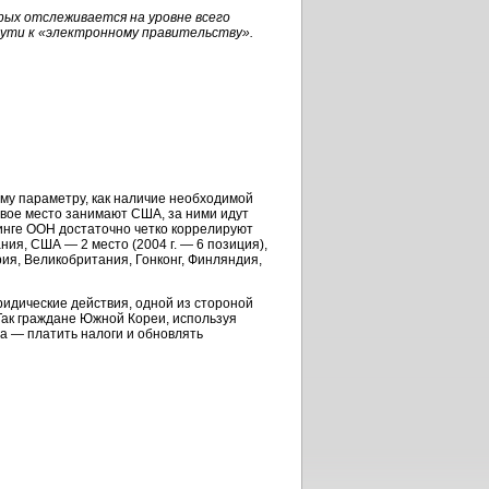
рых отслеживается на уровне всего
пути к «электронному правительству».
му параметру, как наличие необходимой
вое место занимают США, за ними идут
инге ООН достаточно четко коррелируют
ия, США — 2 место (2004 г. — 6 позиция),
рия, Великобритания, Гонконг, Финляндия,
идические действия, одной из стороной
Так граждане Южной Кореи, используя
га — платить налоги и обновлять