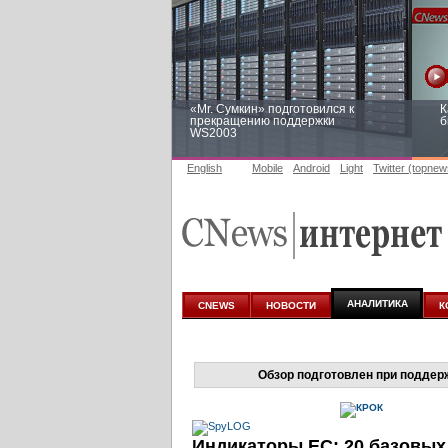
«Mr. Сумкин» подготовился к
К
прекращению поддержки
б
WS2003
English
Mobile
Android
Light
Twitter (topnew
Заоблачная оптимизация: как
Р
Faberlic изменил подход к
п
аналитике
АНАЛИТИКА
CNEWS
НОВОСТИ
К
Обзор подготовлен при поддер
Индикаторы ЕС: 20 базовы