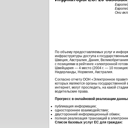
Европей
Европей
Они вкл
По объему предоставляемых услуг и информ
инфраструктуры доступа к государственны
Швеция, Австралия, Дания, Великобритания
с позициями в рейтинге «электронной гото
Швейцария — 4 место (2004 г. — 10 позиция
Нидерланды, Норвегия, Австралия.
Согласно отчету ООН «Электронное правите
которых являются органы государственной 
интернет, могут проследить, на какой стад
водительские права.
Прогресс в онлайновой реализации данны
публикация информации;
одностороннее взаимодействие;
двусторонний информационный обмен;
полная реализация транзакций в электронн
Список базовых услуг ЕС для граждан: