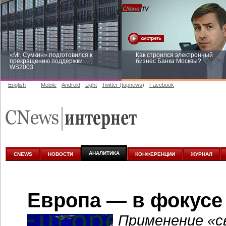
«Mr. Сумкин» подготовился к
Как строился электронный
прекращению поддержки
бизнес Банка Москвы?
WS2003
English
Mobile
Android
Light
Twitter (topnews)
Facebook
Заоблачная оптимизация: как
Рейтинг CNewsInfrastructure 20
Faberlic изменил подход к
приглашаем участвовать
аналитике
АНАЛИТИКА
CNEWS
НОВОСТИ
КОНФЕРЕНЦИИ
ЖУРНАЛ
Европа — в фокусе
Применение «с