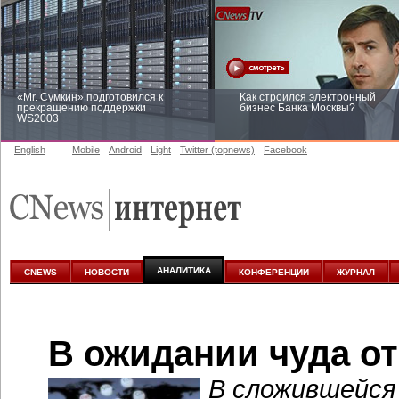
«Mr. Сумкин» подготовился к
Как строился электронный
прекращению поддержки
бизнес Банка Москвы?
WS2003
English
Mobile
Android
Light
Twitter (topnews)
Facebook
Заоблачная оптимизация: как
Рейтинг CNewsInfrastructure 20
Faberlic изменил подход к
приглашаем участвовать
аналитике
АНАЛИТИКА
CNEWS
НОВОСТИ
КОНФЕРЕНЦИИ
ЖУРНАЛ
В ожидании чуда о
В сложившейся