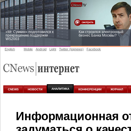
«Mr. Сумкин» подготовился к
Как строился электронный
прекращению поддержки
бизнес Банка Москвы?
WS2003
English
Mobile
Android
Light
Twitter (topnews)
Facebook
Заоблачная оптимизация: как
Рейтинг CNewsInfrastructure 20
Faberlic изменил подход к
приглашаем участвовать
аналитике
АНАЛИТИКА
CNEWS
НОВОСТИ
КОНФЕРЕНЦИИ
ЖУРНАЛ
Информационная о
задуматься о качес