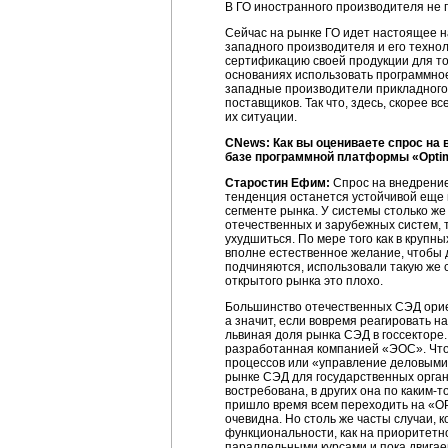
В ГО иностранного производителя не п
Сейчас на рынке ГО идет настоящее н
западного производителя и его технол
сертификацию своей продукции для то
основаниях использовать программное 
западные производители прикладного 
поставщиков. Так что, здесь, скорее 
их ситуации.
CNews: Как вы оцениваете спрос на 
базе программной платформы «Optim
Старостин Ефим:
Спрос на внедрение
тенденция останется устойчивой еще в
сегменте рынка. У системы столько же
отечественных и зарубежных систем, т
ухудшиться. По мере того как в крупн
вполне естественное желание, чтобы 
подчиняются, использовали такую же с
открытого рынка это плохо.
Большинство отечественных СЭД ориен
а значит, если вовремя реагировать н
львиная доля рынка СЭД в госсекторе.
разработанная компанией «ЭОС». Что-
процессов или «управление деловыми
рынке СЭД для государственных органо
востребована, в других она по каким-
пришло время всем переходить на «OP
очевидна. Но столь же часты случаи,
функциональности, как на приоритетн
параллельными курсами и пока двигаем