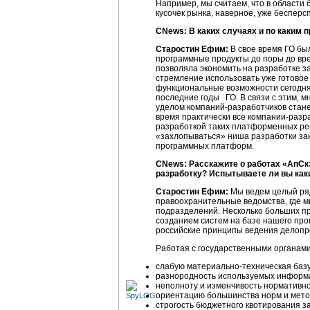
Например, мы считаем, что в области 
кусочек рынка, наверное, уже беспер
CNews: В каких случаях и по каким 
Старостин Ефим:
В свое время ГО бы
программные продукты до поры до вр
позволяла экономить на разработке за
стремление использовать уже готовое 
функциональные возможности сегодня 
последние годы ГО. В связи с этим, м
уделом
компаний-разработчиков
стане
время практически все
компании-разр
разработкой таких платформенных реш
«захлопываться» ниша разработки зак
программных платформ.
CNews: Расскажите о работах «АпСк
разработку? Испытываете ли вы каки
Старостин Ефим:
Мы ведем целый ряд
правоохранительные ведомства, где 
подразделений. Несколько больших пр
созданием систем на базе нашего пр
российские принципы ведения делопр
Работая с государственными органами
слабую
материально-техническая
базу
разнородность используемых информац
неполноту и изменчивость
нормативно
ориентацию большинства норм и мето
строгость бюджетного квотирования з