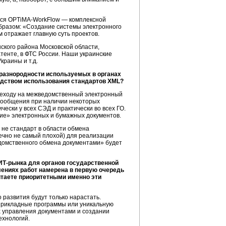
тся
OPTiMA-WorkFlow
— комплексной
бразом: «Создание системы электронного
 отражает главную суть проектов.
ского района Московской области,
тенте, в ФТС России. Наши украинские
раины и т.д.
разнородности используемых в органах
едством использования стандартов XML?
реходу на межведомственный электронный
 сообщения при наличии некоторых
ески у всех СЭД и практически во всех ГО.
ие» электронных и бумажных документов.
 не стандарт в области обмена
нечно не самый плохой) для реализации
домственного обмена документами» будет
ИТ-рынка
для органов государственной
лениях работ намерена в первую очередь
итаете приоритетными именно эти
 развития будут только нарастать.
 прикладные программы или уникальную
х управления документами и создании
ехнологий.