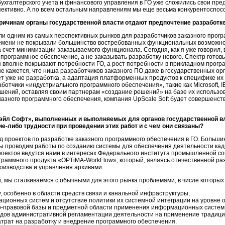
бухгалтерского учета и финансового управления в ГО уже сложились свои пре
спективно. А по всем остальным направлениям мы еще весьма конкурентоспос
причинам органы государственной власти отдают предпочтение разработк
ли одним из самых перспективных рынков для разработчиков заказного прог
емени не покрывали большинство востребованных функциональных возможнос
 счет минимизации заказываемого функционала. Сегодня, как я уже говорил,
программное обеспечение, а не заказывать разработку нового. Спектр готов
вполне покрывают потребности ГО, а рост потребности в прикладном прогр
не кажется, что ниша разработчиков заказного ПО даже в государственных о
т уже не разработка, а адаптация платформенных продуктов к специфике их
аботчики
«индустриального программного обеспечения», такие как Microsoft, IB
ений, оставляя своим партнерам «создание решений» на базе их использова
азного программного обеспечения, компания UpScale Soft будет совершенств
эйл Софт», выполненных и выполняемых для органов государственной вл
е-либо трудности при проведении этих работ и с чем они связаны?
 проектов по разработке заказного программного обеспечения в ГО. Большин
мы проводим работы по созданию системы для обеспечения деятельности ка
оектов ведутся нами в интересах Федерального института промышленной соб
ограммного продукта
«OPTiMA-WorkFlow»,
который, являясь отечественной ра
оизводства и управления архивами.
, мы сталкиваемся с обычными для этого рынка проблемами, в числе которых
, особенно в области средств связи и канальной инфраструктуры;
ионных систем и отсутствие политики их системной интеграции на уровне о
-правовой
базы и предметной области применения информационных систем
дов административной регламентации деятельности на применение традици
атрат на разработку и внедрение программного обеспечения.