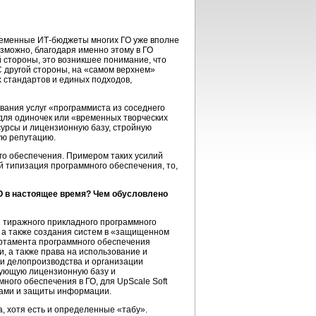
временные
ИТ-бюджеты
многих ГО уже вполне
зможно, благодаря именно этому в ГО
 стороны, это возникшее понимание, что
 другой стороны, на «самом верхнем»
 стандартов и единых подходов,
вания услуг «программиста из соседнего
для одиночек или «временных творческих
урсы и лицензионную базу, стройную
ую репутацию.
го обеспечения. Примером таких усилий
й типизация программного обеспечения, то,
ПО в настоящее время? Чем обусловлено
е тиражного прикладного программного
 а также создания систем в «защищенном
партамента программного обеспечения
 а также права на использование и
ии делопроизводства и организации
вующую лицензионную базу и
ого обеспечения в ГО, для UpScale Soft
тами и защиты информации.
, хотя есть и определенные «табу».