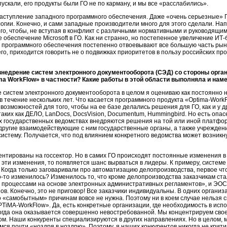
ускали, его продукты были ГО не по карману, и мы все «расслабились».
аступление западного программного обеспечения. Даже «очень серьезные» Г
огии. Конечно, и сами западные производители много для этого сделали. Нап
го, чтобы, не вступая в конфликт с различными нормативными и руководящи
обеспечение Microsoft в ГО. Как ни странно, но постепенное увеличение
ИТ-
программного обеспечения постепенно отвоевывают все большую часть рынк
всего, приходится говорить не о подвижках приоритетов в пользу российских п
внедрение систем электронного документооборота (СЭД) со стороны орган
a WorkFlow» в частности? Какие работы в этой области выполняла и на
 систем электронного документооборота в целом я оцениваю как постоянно н
 течение нескольких лет. Что касается программного продукта
«Optima-WorkF
 возможностей для того, чтобы на ее базе делались решения для ГО, как и у 
аких как ДЕЛО, LanDocs, DocsVision, Documentum, Hummingbird. Но есть опас
ых государственных ведомствах внедряются решения на той или иной платфор
другие взаимодействующие с ним государственные органы, а также учрежден
истему. Получается, что под влиянием конкретного ведомства может возникну
тированы на госсектор. Но в самих ГО происходят постоянные изменения в 
а эти изменения, то появляется шанс вырваться в лидеры. К примеру, систем
 Когда только заговаривали про автоматизацию делопроизводства, первое чт
то изменилось? Изменилось то, что кроме делопроизводства заказчикам ст
 процессами на основе электронных административных регламентов», и ЭОС
в. Конечно, это не приговор! Все заказчики индивидуальны. В одних органи
то «самобытным» причинам вовсе не нужна. Поэтому ни в коем случае нельзя с
TiMA-WorkFlow». Да, есть конкретные организации, где необходимость в испо
 когда она оказывается совершенно невостребованной. Мы концентрируем сво
ом. Наши конкуренты специализируются в других направлениях. Но в целом, 
ся почти «ноздря в ноздрю». Поэтому, я наших конкурентов никогда не крити