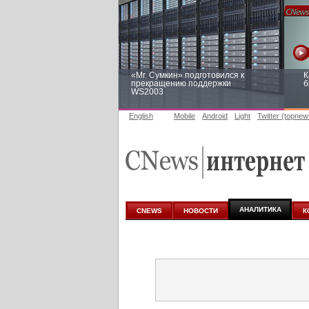
«Mr. Сумкин» подготовился к
К
прекращению поддержки
б
WS2003
English
Mobile
Android
Light
Twitter (topnew
Заоблачная оптимизация: как
Р
Faberlic изменил подход к
п
аналитике
АНАЛИТИКА
CNEWS
НОВОСТИ
К