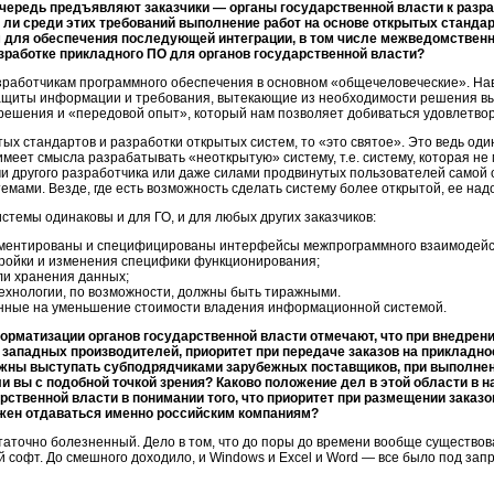
очередь предъявляют заказчики — органы государственной власти к разр
 ли среди этих требований выполнение работ на основе открытых стандар
для обеспечения последующей интеграции, в том числе межведомственн
зработке прикладного ПО для органов государственной власти?
зработчикам программного обеспечения в основном «общечеловеческие». На
защиты информации и требования, вытекающие из необходимости решения в
е решения и «передовой опыт», который нам позволяет добиваться удовлетво
ых стандартов и разработки открытых систем, то «это святое». Это ведь од
имеет смысла разрабатывать «неоткрытую» систему, т.е. систему, которая не
ами другого разработчика или даже силами продвинутых пользователей самой 
мами. Везде, где есть возможность сделать систему более открытой, ее над
стемы одинаковы и для ГО, и для любых других заказчиков:
ументированы и специфицированы интерфейсы межпрограммного взаимодейс
тройки и изменения специфики функционирования;
и хранения данных;
хнологии, по возможности, должны быть тиражными.
нные на уменьшение стоимости владения информационной системой.
орматизации органов государственной власти отмечают, что при внедре
ападных производителей, приоритет при передаче заказов на прикладн
лжны выступать субподрядчиками зарубежных поставщиков, при выполнени
и вы с подобной точкой зрения? Каково положение дел в этой области в 
рственной власти в понимании того, что приоритет при размещении заказо
жен отдаваться именно российским компаниям?
аточно болезненный. Дело в том, что до поры до времени вообще существова
 софт. До смешного доходило, и Windows и Excel и Word — все было под запре