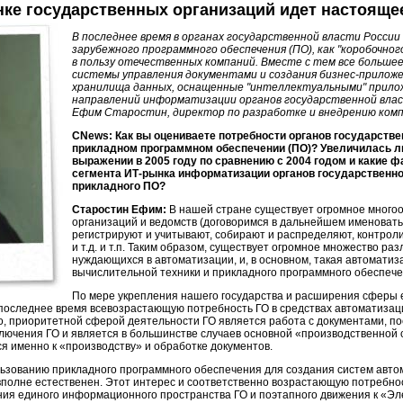
ке государственных организаций идет настояще
В последнее время в органах государственной власти России
зарубежного программного обеспечения (ПО), как "коробочного
в пользу отечественных компаний. Вместе с тем все больш
системы управления документами и создания
бизнес-прилож
хранилища данных, оснащенные "интеллектуальными" прилож
направлений информатизации органов государственной влас
Ефим Старостин, директор по разработке и внедрению компа
CNews: Как вы оцениваете потребности органов государстве
прикладном программном обеспечении (ПО)? Увеличилась ли
выражении в 2005 году по сравнению с 2004 годом и какие 
сегмента
ИТ-рынка
информатизации органов государственно
прикладного ПО?
Старостин Ефим:
В нашей стране существует огромное много
организаций и ведомств (договоримся в дальнейшем именовать 
регистрируют и учитывают, собирают и распределяют, контрол
и т.д. и т.п. Таким образом, существует огромное множество ра
нуждающихся в автоматизации, и, в основном, такая автоматиз
вычислительной техники и прикладного программного обеспече
По мере укрепления нашего государства и расширения сферы 
 последнее время всевозрастающую потребность ГО в средствах автоматиза
о, приоритетной сферой деятельности ГО является работа с документами, по
лючения ГО и является в большинстве случаев основной «производственной си
я именно к «производству» и обработке документов.
ьзованию прикладного программного обеспечения для создания систем авто
вполне естественен. Этот интерес и соответственно возрастающую потребн
ния единого информационного пространства ГО и поэтапного движения к «Эл