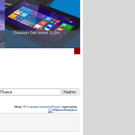
Планшет Dell Venue 11 Pro
Пора выбирать Fujitsu!
Обзор
"ИТ в органах госвласти России"
подготовлен