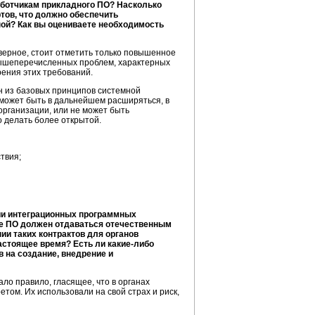
аботчикам прикладного ПО? Насколько
тов, что должно обеспечить
ой? Как вы оцениваете необходимость
верное, стоит отметить только повышенное
ышеперечисленных проблем, характерных
рения этих требований.
ин из базовых принципов системной
 может быть в дальнейшем расширяться, в
организации, или не может быть
о делать более открытой.
твия;
нии интеграционных программных
ое ПО должен отдаваться отечественным
и таких контрактов для органов
настоящее время? Есть ли
какие-либо
в на создание, внедрение и
ло правило, гласящее, что в органах
том. Их использовали на свой страх и риск,