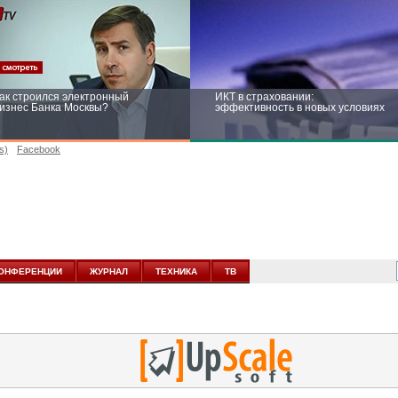
ак строился электронный
ИКТ в страховании:
изнес Банка Москвы?
эффективность в новых условиях
s)
Facebook
ейтинг CNewsInfrastructure 2015:
Информационная безопасность
риглашаем участвовать
бизнеса и госструктур: развитие в
новых условиях
ОНФЕРЕНЦИИ
ЖУРНАЛ
ТЕХНИКА
ТВ