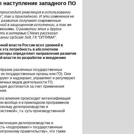
е наступление западного ПО
 происходит революция в использовании
", так и прикладного. И эти изменения не
ее развитие получают современные
ений
в защищенном исполнении, а так же
ениями. О развитии этих и других
ти в интервью CNews рассказал
нии UpScale Soft, ГК "ОПТИМА".
нной власти России всех уровней в
 эта потребность в абсолютном
факторы определяют направления развития
й власти по разработке и внедрению
образие различных государственных
их государственные органы или ГО). Они
ируют и надзирают, управляют и регулируют
зличных видов деятельности ГО,
ация достигается за счет применения
ния.
его влияния происходит интенсификация
ции вообще и в прикладном программном
скольку делопроизводство и
стемой», т.к. суть производственной
матизации делопроизводства и
ость «подогревают» государственные
ектронному правительству», что также