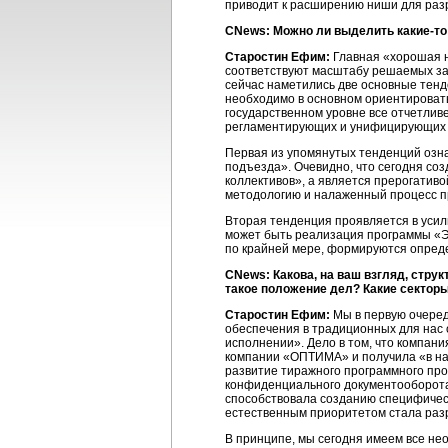
приводит к расширению ниши для раз
CNews: Можно ли выделить
какие-то
Старостин Ефим:
Главная «хорошая н
соответствуют масштабу решаемых за
сейчас наметились две основные тенд
необходимо в основном ориентировать
государственном уровне все отчетлив
регламентирующих и унифицирующих п
Первая из упомянутых тенденций озна
подъезда». Очевидно, что сегодня со
коллективов», а является прерогати
методологию и налаженный процесс пр
Вторая тенденция проявляется в усил
может быть реализация программы «Эл
по крайней мере, формируются опред
CNews: Какова, на ваш взгляд, стру
такое положение дел? Какие секто
Старостин Ефим:
Мы в первую очеред
обеспечения в традиционных для нас 
исполнении». Дело в том, что компан
компании «ОПТИМА» и получила «в на
развитие тиражного программного пр
конфиденциального документооборота
способствовала созданию специфическ
естественным приоритетом стала раз
В принципе, мы сегодня имеем все не