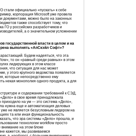
О стали официально «пускать» к себе
ример, корпорация Microsoft уже провела
ми документами, можно было на законных
бюджетов
также способствует тому, что
а ГО у российских разработчиков и
роизводителей, а о значительном усложнении
ов государственной власти в целом и на
мерена выполнять «АпСкэйл Софт»?
арастающий. Будем надеяться, что эта
low»,
то он «равный среди равных» в этом
других лидирующих в этом классе
ения, что ситуация для нас может
ме, у этого крупного ведомства появляется
ия, которые непосредственно ему
ть некая монополия одного продукта, а для
структуре и содержании требований к СЭД,
е «Дело» в свое время принадлежала
о приходило на ум — это система «Дело»,
ала нужна еще и автоматизация деловых
 уже не является безусловным лидером на
зациях та или иная функциональность
казать, что эра системы «Дело» прошла, и
льзовании технологии workflow просто
е внимание на этом блоке
мне кажется, мы развиваемся
кую, а, наоборот, с большим вниманием и