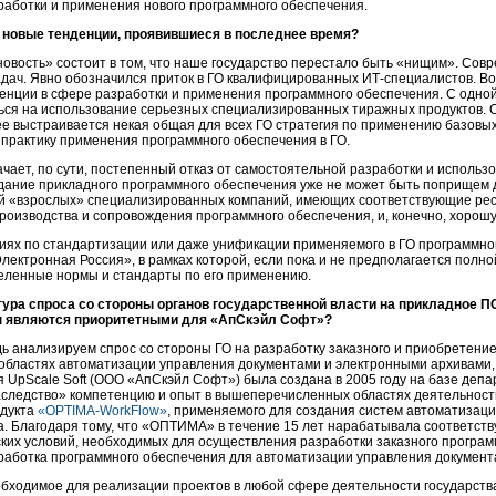
работки и применения нового программного обеспечения.
новые тенденции, проявившиеся в последнее время?
овость» состоит в том, что наше государство перестало быть «нищим». Со
дач. Явно обозначился приток в ГО квалифицированных
ИТ-специалистов.
Во
енции в сфере разработки и применения программного обеспечения. С одной
ся на использование серьезных специализированных тиражных продуктов. С
ее выстраивается некая общая для всех ГО стратегия по применению базовых
рактику применения программного обеспечения в ГО.
чает, по сути, постепенный отказ от самостоятельной разработки и использо
здание прикладного программного обеспечения уже не может быть поприщем 
вой «взрослых» специализированных компаний, имеющих соответствующие рес
оизводства и сопровождения программного обеспечения, и, конечно, хорош
иях по стандартизации или даже унификации применяемого в ГО программно
ектронная Россия», в рамках которой, если пока и не предполагается полно
еленные нормы и стандарты по его применению.
ктура спроса со стороны органов государственной власти на прикладное 
ры являются приоритетными для «АпСкэйл Софт»?
ь анализируем спрос со стороны ГО на разработку заказного и приобретени
областях автоматизации управления документами и электронными архивами,
ия UpScale Soft (ООО «АпСкэйл Софт») была создана в 2005 году на базе де
следство» компетенцию и опыт в вышеперечисленных областях деятельности,
одукта
«OPTIMA-WorkFlow»
, применяемого для создания систем автоматизац
. Благодаря тому, что «ОПТИМА» в течение 15 лет нарабатывала соответст
их условий, необходимых для осуществления разработки заказного программн
работка программного обеспечения для автоматизации управления докумен
обходимое для реализации проектов в любой сфере деятельности государства