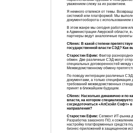
уважением слежу за их развитием.
Я немного отвлекся от темы. Возвраща
системой или платформой. Мы выполн
документооборота с использованием э
В этом жанре мы сегодня работаем ил
в Администрации Амурской области, в
партнеры ведут аналогичные проекты
CNews: В какой степени препятству
государственной власти СЭД? Как 
Старостин Ефим:
Фактор разнороднос
обмен. Две различные СЭД могут отпр
специальных договоренностей между ор
Межведомственному обмену препятству
По поводу интеграции различных СЭД 
документами, а только спецификация д
требований межведомственных станда
принят в ближайшем будущем.
CNews: Насколько динамично и по к
власти, на котором специализируетс
сосредоточиться «АпСкэйл Софт» в
направления?
Старостин Ефим:
Сегмент
ИТ-рынка
д
Разработка заказного ПО, к сожалени
настройку платформенных средств под
бизнес-приложений
в защищенном исп