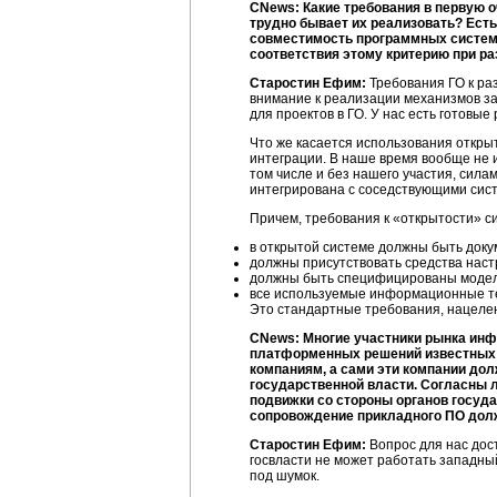
CNews: Какие требования в первую 
трудно бывает их реализовать? Есть
совместимость программных систем 
соответствия этому критерию при ра
Старостин Ефим:
Требования ГО к ра
внимание к реализации механизмов 
для проектов в ГО. У нас есть готовы
Что же касается использования открыт
интеграции. В наше время вообще не 
том числе и без нашего участия, сил
интегрирована с соседствующими систе
Причем, требования к «открытости» си
в открытой системе должны быть док
должны присутствовать средства нас
должны быть специфицированы модел
все используемые информационные те
Это стандартные требования, нацеле
CNews: Многие участники рынка инф
платформенных решений известных з
компаниям, а сами эти компании до
государственной власти. Согласны л
подвижки со стороны органов госуда
сопровождение прикладного ПО дол
Старостин Ефим:
Вопрос для нас дост
госвласти не может работать западный
под шумок.