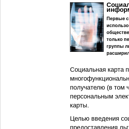
Социал
информ
Первые с
использо
обществе
только п
группы л
расширил
Социальная карта 
многофункциональн
получателю (в том 
персональным элек
карты.
Целью введения соц
предоставления льго