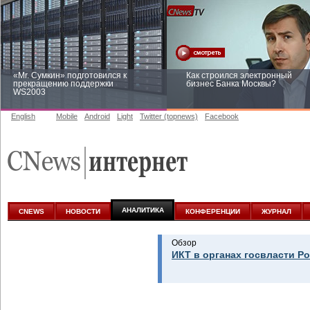
«Mr. Сумкин» подготовился к
Как строился электронный
прекращению поддержки
бизнес Банка Москвы?
WS2003
English
Mobile
Android
Light
Twitter (topnews)
Facebook
Заоблачная оптимизация: как
Рейтинг CNewsInfrastructure 20
Faberlic изменил подход к
приглашаем участвовать
аналитике
АНАЛИТИКА
CNEWS
НОВОСТИ
КОНФЕРЕНЦИИ
ЖУРНАЛ
Обзор
ИКТ в органах госвласти Р