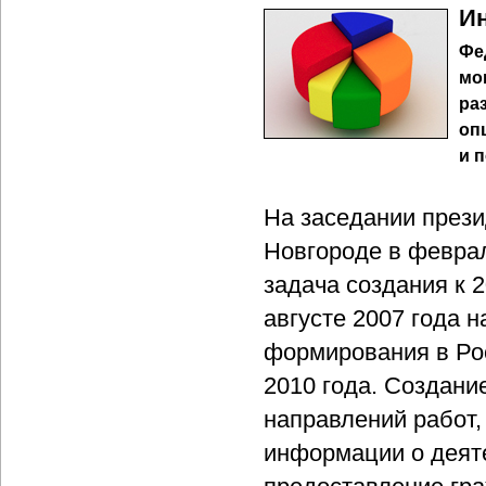
Ин
Фе
мо
ра
оп
и 
На заседании през
Новгороде в февра
задача создания к 2
августе 2007 года 
формирования в Ро
2010 года. Создани
направлений работ,
информации о деяте