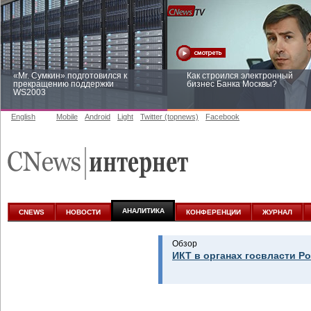
«Mr. Сумкин» подготовился к
Как строился электронный
прекращению поддержки
бизнес Банка Москвы?
WS2003
English
Mobile
Android
Light
Twitter (topnews)
Facebook
Заоблачная оптимизация: как
Рейтинг CNewsInfrastructure 20
Faberlic изменил подход к
приглашаем участвовать
аналитике
АНАЛИТИКА
CNEWS
НОВОСТИ
КОНФЕРЕНЦИИ
ЖУРНАЛ
Обзор
ИКТ в органах госвласти Р