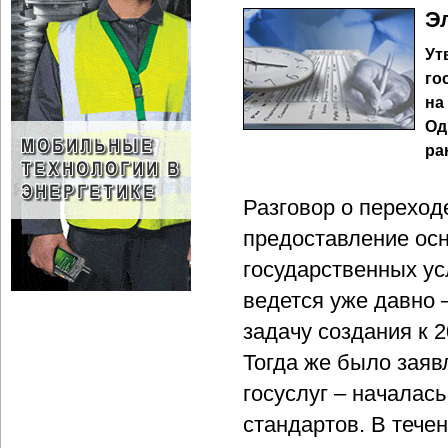
Э
Ут
го
на
Од
ра
Разговор о переход
предоставление ос
государственных ус
ведется уже давно 
задачу создания к 2
Тогда же было заяв
госуслуг – началас
стандартов. В тече