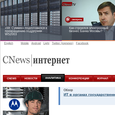
«Mr. Сумкин» подготовился к
Как строился электронный
прекращению поддержки
бизнес Банка Москвы?
WS2003
English
Mobile
Android
Light
Twitter (topnews)
Facebook
Заоблачная оптимизация: как
Рейтинг CNewsInfrastructure 20
Faberlic изменил подход к
приглашаем участвовать
аналитике
АНАЛИТИКА
CNEWS
НОВОСТИ
КОНФЕРЕНЦИИ
ЖУРНАЛ
Обзор
ИТ в органах государствен