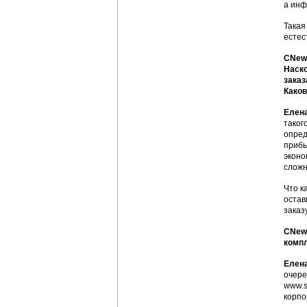
а инф
Такая
естес
CNews
Наско
заказ
Каков
Елен
таког
опред
прибы
эконо
слож
Что к
остав
заказ
CNews
компл
Елен
очере
www.s
корпо