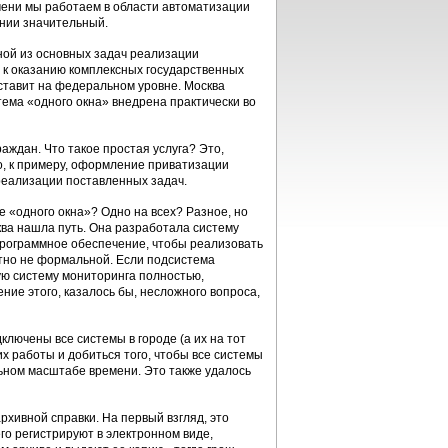
мени мы работаем в области автоматизации
ании значительный.
ной из основных задач реализации
 к оказанию комплексных государственных
 ставит на федеральном уровне. Москва
ема «одного окна» внедрена практически во
раждан. Что такое простая услуга? Это,
о, к примеру, оформление приватизации
 реализации поставленных задач.
е «одного окна»? Одно на всех? Разное, но
а нашла путь. Она разработала систему
 программное обеспечение, чтобы реализовать
ютно не формальной. Если подсистема
ю систему мониторинга полностью,
ние этого, казалось бы, несложного вопроса,
ключены все системы в городе (а их на тот
х работы и добиться того, чтобы все системы
ьном масштабе времени. Это также удалось
хивной справки. На первый взгляд, это
го регистрируют в электронном виде,