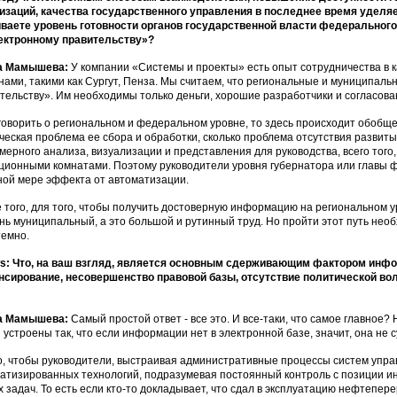
изаций, качества государственного управления в последнее время уделя
ваете уровень готовности органов государственной власти федерального
ектронному правительству»?
а Мамышева:
У компании «Системы и проекты» есть опыт сотрудничества в 
нами, такими как Сургут, Пенза. Мы считаем, что региональные и муниципаль
тельству». Им необходимы только деньги, хорошие разработчики и согласов
говорить о региональном и федеральном уровне, то здесь происходит обобще
ческая проблема ее сбора и обработки, сколько проблема отсутствия развиты
мерного анализа, визуализации и представления для руководства, всего тог
ционными комнатами. Поэтому руководители уровня губернатора или главы
ной мере эффекта от автоматизации.
 того, для того, чтобы получить достоверную информацию на региональном 
нь муниципальный, а это большой и рутинный труд. Но пройти этот путь нео
темно.
: Что, на ваш взгляд, является основным сдерживающим фактором инфо
сирование, несовершенство правовой базы, отсутствие политической вол
а Мамышева:
Самый простой ответ - все это. И все-таки, что самое главно
 устроены так, что если информации нет в электронной базе, значит, она не 
, чтобы руководители, выстраивая административные процессы систем управ
атизированных технологий, подразумевая постоянный контроль с позиции 
 задач. То есть если кто-то докладывает, что сдал в эксплуатацию нефтепе