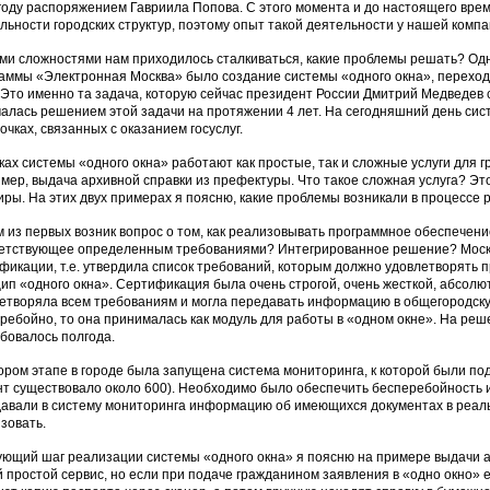
году распоряжением Гавриила Попова. С этого момента и до настоящего вре
льности городских структур, поэтому опыт такой деятельности у нашей комп
ми сложностями нам приходилось сталкиваться, какие проблемы решать? Од
аммы «Электронная Москва» было создание системы «одного окна», переход
. Это именно та задача, которую сейчас президент России Дмитрий Медведев
алась решением этой задачи на протяжении 4 лет. На сегодняшний день сист
точках, связанных с оказанием госуслуг.
ках системы «одного окна» работают как простые, так и сложные услуги для г
мер, выдача архивной справки из префектуры. Что такое сложная услуга? Эт
иры. На этих двух примерах я поясню, какие проблемы возникали в процессе
 из первых возник вопрос о том, как реализовывать программное обеспечени
етствующее определенным требованиями? Интегрированное решение? Москв
фикации, т.е. утвердила список требований, которым должно удовлетворять
ип «одного окна». Сертификация была очень строгой, очень жесткой, абсол
етворяла всем требованиям и могла передавать информацию в общегородску
ребойно, то она принималась как модуль для работы в «одном окне». На реше
бовалось полгода.
ором этапе в городе была запущена система мониторинга, к которой были под
т существовало около 600). Необходимо было обеспечить бесперебойность и
авали в систему мониторинга информацию об имеющихся документах в реал
зовать.
ющий шаг реализации системы «одного окна» я поясню на примере выдачи ар
 простой сервис, но если при подаче гражданином заявления в «одно окно» е