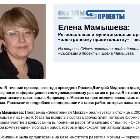
Елена Мамышева:
Региональные и муниципальные орг
«электронному правительству» - н
На вопросы CNews ответила председатель
«Системы и проекты» Елена Мамышева.
: В течение прошедшего года президент России Дмитрий Медведев дваж
ященные информационно-коммуникационному развитию страны. В стране
реализации таких задач. Например, в Москве на протяжении нескольких 
а». Расскажите подробнее о содержании и этапах работ, которые ваша ко
а Мамышева:
Программа «Электронная Москва» реализуется в столице с 200
ным ее участником. Я всегда входила в состав рабочих групп, которые форми
мала участие в конкурсах на выполнение работ. Это связано с тем, что «Сис
ой компетенцией в области работ, которые происходят при автоматизации си
компания была организована на базе Института развития Москвы — первого 