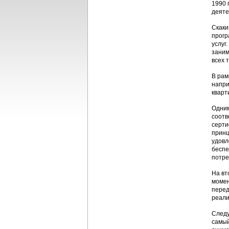
1990 
деяте
Скаки
прогр
услуг
заним
всех 
В рам
напри
кварт
Одним
соотв
серти
принц
удовл
беспе
потре
На вт
момен
перед
реали
Следу
самый