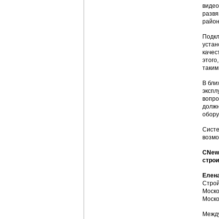
видео
развя
район
Подкл
устан
качес
этого
таким
В бли
экспл
вопро
должн
обору
Систе
возмо
CNews
строи
Елен
Строй
Моско
Моско
Между