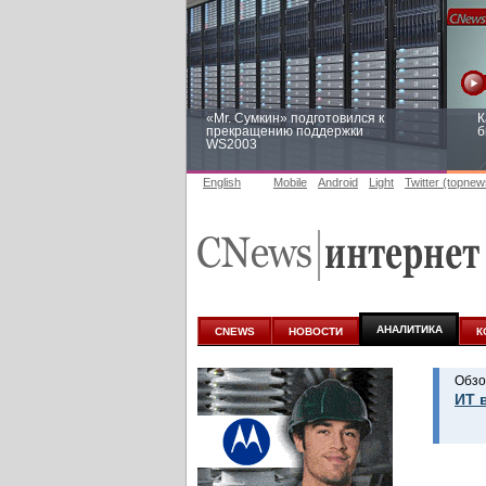
«Mr. Сумкин» подготовился к
К
прекращению поддержки
б
WS2003
English
Mobile
Android
Light
Twitter (topnew
Заоблачная оптимизация: как
Р
Faberlic изменил подход к
п
аналитике
АНАЛИТИКА
CNEWS
НОВОСТИ
К
Обзо
ИТ 