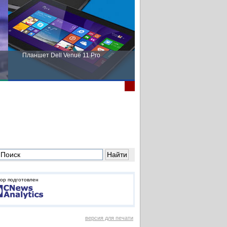
Планшет Dell Venue 11 Pro
Пора выбирать Fujitsu!
ор подготовлен
версия для печати