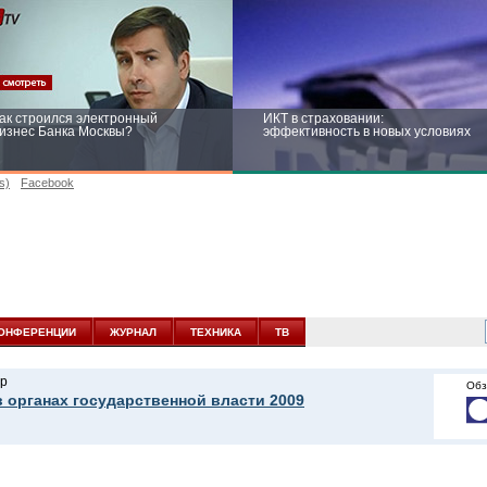
ак строился электронный
ИКТ в страховании:
изнес Банка Москвы?
эффективность в новых условиях
s)
Facebook
ейтинг CNewsInfrastructure 2015:
Информационная безопасность
риглашаем участвовать
бизнеса и госструктур: развитие в
новых условиях
ОНФЕРЕНЦИИ
ЖУРНАЛ
ТЕХНИКА
ТВ
р
Обз
в органах государственной власти 2009