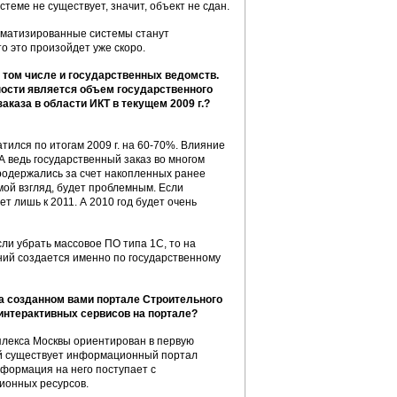
еме не существует, значит, объект не сдан.
томатизированные системы станут
о это произойдет уже скоро.
 том числе и государственных ведомств.
ности является объем государственного
аказа в области ИКТ в текущем 2009 г.?
атился по итогам 2009 г. на 60-70%. Влияние
А ведь государственный заказ во многом
родержались за счет накопленных ранее
мой взгляд, будет проблемным. Если
т лишь к 2011. А 2010 год будет очень
сли убрать массовое ПО типа 1C, то на
ний создается именно по государственному
а созданном вами портале Строительного
интерактивных сервисов на портале?
плекса Москвы ориентирован в первую
ей существует информационный портал
нформация на него поступает с
ионных ресурсов.