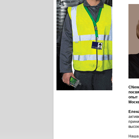
CNews
посв
опыт 
Москв
Елен
актив
прини
высок
Наша 