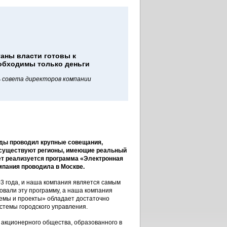
аны власти готовы к
еобходимы только деньги
 совета директоров компании
ды проводил крупные совещания,
 существуют регионы, имеющие реальный
лет реализуется программа «Электронная
мпания проводила в Москве.
3 года, и наша компания является самым
ровали эту программу, а наша компания
темы и проекты» обладает достаточно
стемы городского управления.
акционерного общества, образованного в