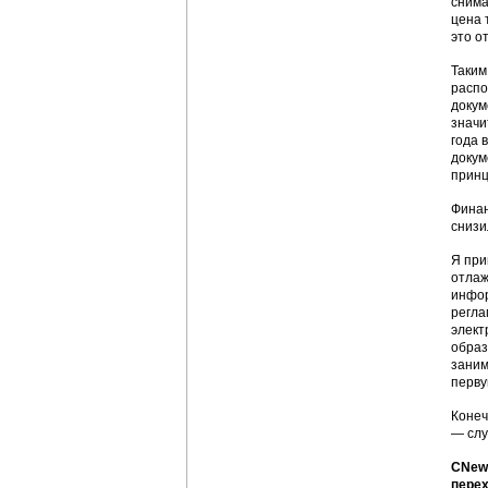
снима
цена 
это о
Таким
распо
докум
значи
года 
докум
принц
Финан
снизи
Я при
отлаж
инфор
регла
элект
образ
заним
перву
Конеч
— слу
CNews
перех