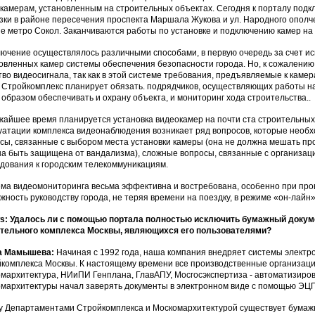
камерам, установленным на строительных объектах. Сегодня к порталу под
зки в районе пересечения проспекта Маршала Жукова и ул. Народного ополче
е метро Сокол. Заканчиваются работы по установке и подключению камер на
ючение осуществлялось различными способами, в первую очередь за счет и
овленных камер системы обеспечения безопасности города. Но, к сожалению,
тво видеосигнала, так как в этой системе требования, предъявляемые к камер
, Стройкомплекс планирует обязать. подрядчиков, осуществляющих работы н
 образом обеспечивать и охрану объекта, и мониторинг хода строительства..
жайшее время планируется установка видеокамер на почти ста строительных 
уатации комплекса видеонаблюдения возникает ряд вопросов, которые необх
сы, связанные с выбором места установки камеры (она не должна мешать пр
а быть защищена от вандализма), сложные вопросы, связанные с организац
дования к городским телекоммуникациям.
ма видеомониторинга весьма эффективна и востребована, особенно при пр
жность руководству города, не теряя времени на поездку, в режиме «он-лайн»
: Удалось ли с помощью портала полностью исключить бумажный докуме
тельного комплекса Москвы, являющихся его пользователями?
а Мамышева:
Начиная с 1992 года, наша компания внедряет системы электр
комплекса Москвы. К настоящему времени все производственные организации
мархитектура, НИиПИ Генплана, ГлавАПУ, Мосгосэкспертиза - автоматизиров
мархитектуры начал заверять документы в электронном виде с помощью ЭЦП 
 Департаментами Стройкомплекса и Москомархитектурой существует бумажн