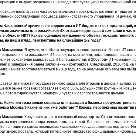
ормации о выдаче разрешения на ввод в эксплуатацию в информационной сист
 позиция должна стать частью ментальности всех руководителей, и тогда ав
твенной составляющей процесса административного управления. Я думаю, чт
: Финансовый кризис внес коррективы в ИТ-бюджеты всех организаций, в
лько значимым для российской ИХ отрасли и для вашей компании в част
а в области ИКТ? Как вы оцениваете изменение объема государственного з
ы, на ваш взгляд, перспективы на ближайшие 1-2 года?
а Мамышева:
Я думаю, что объем государственного заказа в области ИТ сокр
о сокращения на российский ИТ-рынок, на мой взгляд, пока недооценивается. 
еляет сохранение рынка труда ИТ-специалистов. В 2009 году ИТ-компании п
лей и завершения ранее заключенных контрактов. Следующий, 2010 год, на 
мика начнет восстанавливаться в 2010 году, то на реальные объемы она выйде
ным.
асается значимости государственного заказа для отрасли в целом, я думаю, е
шемся рынке госзаказ составляет около 50%. Большинство крупных ИТ-реше
у, а потом тиражируется, модифицируется и распространяется дальше.
: Какие интерактивные сервисы для граждан и бизнеса предусмотрены н
екса Москвы? Какие из них уже работают? Каковы перспективы развития 
а Мамышева:
Хочу отметить, что созданный нами портал Строительного ком
дь на внутренних корпоративных пользователей. Для внешних пользовател
troi.ru - один из самых посещаемых московских государственных порталов. И
ративного портала, который интегрирует множество официальных информац