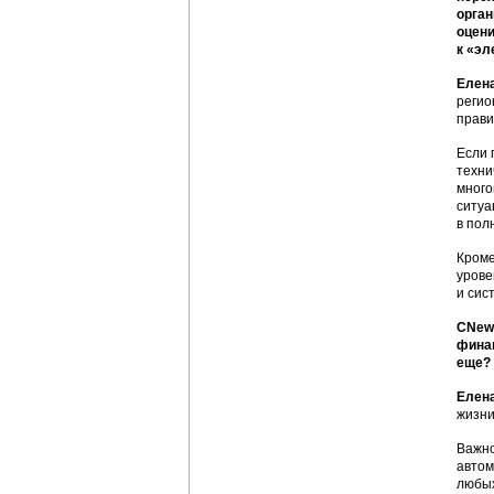
орган
оцени
к «эл
Елен
регио
прави
Если 
техни
много
ситуа
в пол
Кроме
урове
и сис
CNews
финан
еще?
Елен
жизни
Важно
автом
любых