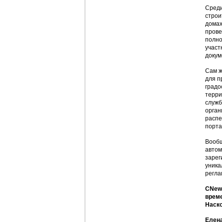
Среди
строи
домах
прове
полно
участ
докум
Сам ж
для п
градо
терри
служб
орган
распе
порта
Вообщ
автом
зарег
уника
регла
CNews
време
Наско
Елен