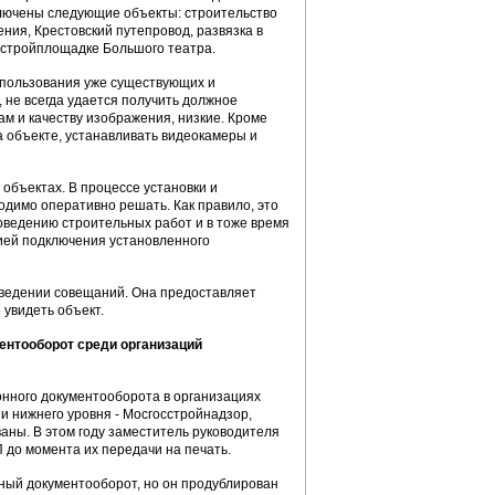
ключены следующие объекты: строительство
ния, Крестовский путепровод, развязка в
 стройплощадке Большого театра.
спользования уже существующих и
 не всегда удается получить должное
ам и качеству изображения, низкие. Кроме
а объекте, устанавливать видеокамеры и
объектах. В процессе установки и
одимо оперативно решать. Как правило, это
оведению строительных работ и в тоже время
ией подключения установленного
оведении совещаний. Она предоставляет
 увидеть объект.
нтооборот среди организаций
онного документооборота в организациях
 нижнего уровня - Мосгосстройнадзор,
аны. В этом году заместитель руководителя
до момента их передачи на печать.
ый документооборот, но он продублирован