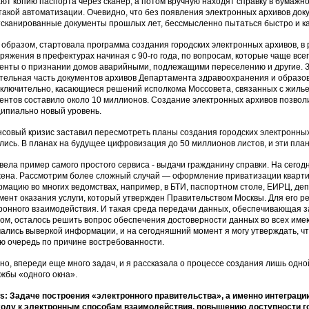
ют копию паспорта через сканер, а потом вручную находят справку в бумажно
такой автоматизации. Очевидно, что без появления электронных архивов доку
тсканированные документы прошлых лет, бессмысленно пытаться быстро и ка
 образом, стартовала программа создания городских электронных архивов, в
ряжения в префектурах начиная с 90-го года, по вопросам, которые чаще все
енты о признании домов аварийными, подлежащими переселению и другие. 
тельная часть документов архивов Департамента здравоохранения и образов
включительно, касающиеся решений исполкома Моссовета, связанных с жиль
ентов составило около 10 миллионов. Создание электронных архивов позвол
ипиально новый уровень.
совый кризис заставил пересмотреть планы создания городских электронны
лись. В планах на будущее цифровизация до 50 миллионов листов, и эти пла
вела пример самого простого сервиса - выдачи гражданину справки. На сего
ена. Рассмотрим более сложный случай — оформление приватизации квартир
мацию во многих ведомствах, например, в БТИ, паспортном столе, ЕИРЦ, де
мент оказания услуги, который утвержден Правительством Москвы. Для его 
ронного взаимодействия. И такая среда передачи данных, обеспечивающая 
ом, осталось решить вопрос обеспечения достоверности данных во всех име
ались выверкой информации, и на сегодняшний момент я могу утверждать, чт
ю очередь по причине востребованности.
но, впереди еще много задач, и я рассказала о процессе создания лишь одно
жбы «одного окна».
: Задаче построения «электронного правительства», а именно интеграц
оду к электронным способам взаимодействия, повышению доступности г