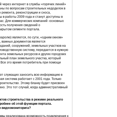
й через интернет в службы «горячих линий»
аны по вопросам строительных недоделок в
 ремонта, реконструкции и сноса,
ы в работы 2009 года и станут доступны в
час. Для коммерческих компаний -основных
ость получения сведений о
акрытом сегменте портала.
 паролю) является, по сути, «одним окном»
, важных документов является
зданий, сооружений, земельных участков на
оизводственную систему, передается в нужную
нта земельных ресурсов и других городских
льный план земельного участка, который
 Все это время потребитель при помощи
ают служащих заносить всю информацию в
я система работает с 2001 года. Только
роительство. Этому бланку будет присвоен
но. Это тот случай, когда административный
тов строительства в режиме реального
обнее об этой функции портала.
ы видеомониторига?
сквы реализована возможность подключения к