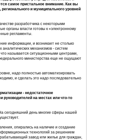
ется самое пристальное внимание. Как вы
, регионального и муниципального уровней
качестве разработчика с некоторыми
ные органы власти готовы к «электронному
анные регламенты.
ние информации, и возникает не столько
х аналитических механизмов - систем
о, что называется ситуационными центрами,
 федерального министерства еще не ощущают
уровне, надо полностью автоматизировать
бходимо, и сделать это надо последовательно
рматизации - недостаточное
и руководителей на местах или что-то
е? На сегодняшний день многие сферы нашей
существует.
ления, опирались на наличие и создание
информационных технологий за решением
рерабатывающий завод или жилье для граждан,