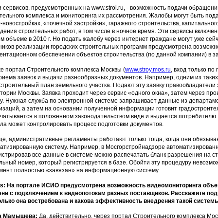
 сервисов, предусмотренных на www.stroi.ru, - возможность подачи обращени
тельного комплекса и мониторинга их рассмотрения. Жалобы могут быть под
-новостройках, «точечной застройки», гаражного строительства, капитального
дения строительных работ, в том числе в ночное время. Эти сервисы включен
м объеме в 2010 г. Но подать жалобу через интернет граждане могут уже сей
ников реализации городских строительных программ предусмотрена возможн
ентационном обеспечении объектов строительства (по данной компании) в з
е портал Строительного комплекса Москвы (
www.stroy.mos.ru
, вход только по
риема заявок и выдачи разнообразных документов. Например, одним из таких
строительный план земельного участка. Подают эту заявку правообладатели 
тории Москвы. Заявка проходит через сервис «одного окна», затем через пр
у. Нужная служба по электронной системе запрашивает данные из департаме
изаций, а затем на основании полученной информации готовит градостроите
чатывается в положенном законодательством виде и выдается потребителю.
ла может контролировать процесс подготовки документов.
е, административные регламенты работают только тогда, когда они обязыв
атизированную систему. Например, в Мосгорстройнадзоре автоматизированна
истрировав все данные в системе можно распечатать бланк разрешения на ст
льный номер, который регистрируется в базе. Обойти эту процедуру невозмож
мент полностью «завязан» на информационную систему.
: На портале ИСИО предусмотрена возможность видеомониторинга объек
ни с подключением к видеопотокам разных поставщиков. Расскажите подр
лько она востребована и какова эффективность внедрения такой систем
а Мамышева:
Да, действительно, через портал Строительного комплекса Мо