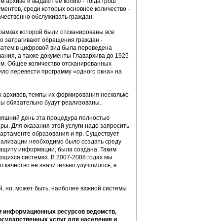
м архиве и выдают ее копию - тогда грош
ментов, среди которых основное количество -
чественно обслуживать граждан.
 рамках которой были отсканированы все
го затрагивают обращения граждан -
Затем в цифровой вид была переведена
ания, а также документы Главархива до 1925
ем. Общее количество отсканированных
ило перевести программу «одного окна» на
х архивов, темпы их формирования несколько
ны обязательно будут реализованы.
дняшний день эта процедура полностью
ы. Для оказания этой услуги надо запросить
партаменте образования и пр. Существует
реализации необходимо было создать среду
защиту информации, была создана. Таким
ющихся системах. В 2007-2008 годах мы
о качество ее значительно улучшилось, в
й, но, может быть, наиболее важной системы
ии информационных ресурсов ведомств,
осударственных услуг для населения и