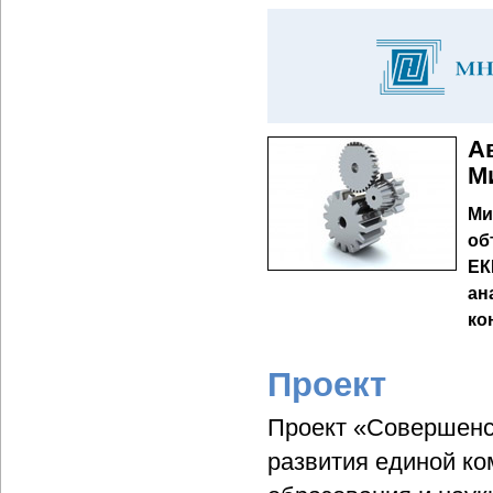
А
М
Ми
об
ЕК
ан
ко
Проект
Проект «Совершенс
развития единой к