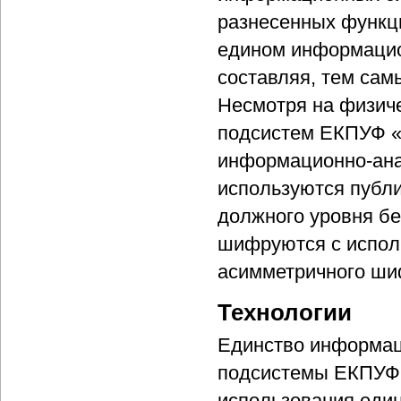
разнесенных функц
едином информацио
составляя, тем сам
Несмотря на физиче
подсистем ЕКПУФ «
информационно-ана
используются публи
должного уровня б
шифруются с испол
асимметричного шиф
Технологии
Единство информац
подсистемы ЕКПУФ «
использования един