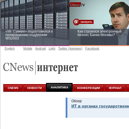
«Mr. Сумкин» подготовился к
Как строился электронный
прекращению поддержки
бизнес Банка Москвы?
WS2003
English
Mobile
Android
Light
Twitter (topnews)
Facebook
Заоблачная оптимизация: как
Рейтинг CNewsInfrastructure 20
Faberlic изменил подход к
приглашаем участвовать
аналитике
АНАЛИТИКА
CNEWS
НОВОСТИ
КОНФЕРЕНЦИИ
ЖУРНАЛ
Обзор
ИТ в органах государствен