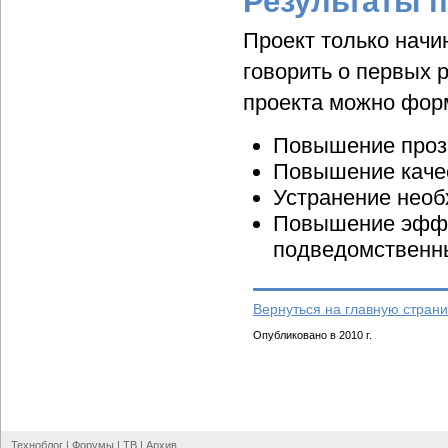
Результаты 
Проект только начи
говорить о первых 
проекта можно фор
Повышение проз
Повышение качес
Устранение необ
Повышение эффе
подведомственн
Вернуться на главную страни
Опубликовано в 2010 г.
Техноблог
|
Форумы
|
ТВ
|
Архив