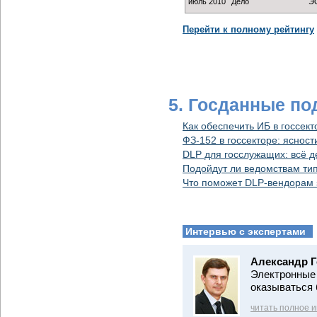
июль 2010
Дело
Э
Перейти к полному рейтингу
5. Госданные по
Как обеспечить ИБ в госсект
ФЗ-152 в госсекторе: ясност
DLP для госслужащих: всё д
Подойдут ли ведомствам ти
Что поможет DLP-вендорам з
Интервью с экспертами
Александр Г
Электронные 
оказываться 
читать полное 