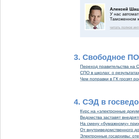
Алексей Шаш
У нас автома
Таможенном к
читать полное ин
3. Свободное П
Переход правительства на С
СПО в школах: о результата
Чем поправки в ГК грозят р
4. СЭД в госвед
Курс на «электронные доку
Ведомства заставят внедря
На смену «бумажному» прих
От внутриведомственного д
Электронные госархивы: от