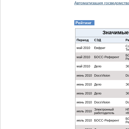
Автоматизация госведомства
Рейтинг
Значимые 
Период
СЭД
Р
Co
май 2010
Евфрат
Te
Б
май 2010
БОСС-Референт
Р
май 2010
Дело
Э
июнь 2010
DocsVision
Do
июнь 2010
Дело
Э
июнь 2010
Дело
Э
июнь 2010
DocsVision
Do
Электронный
Н
июль 2010
работодатель
«К
Б
июль 2010
БОСС-Референт
Р