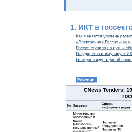
1. ИКТ в госсект
Как меняется уровень разви
«Электронная Россия»: чем 
Россия ступила на путь к 
Государство стимулирует И
Граждане ждут единой элек
Рейтинг
CNews Tenders: 1
гос
Сфера
№
Заказчик
информатизации
Министерство
образования и
науки
Поставка
(Московский
1
оборудования.
государственный
Поставка ПО
университет