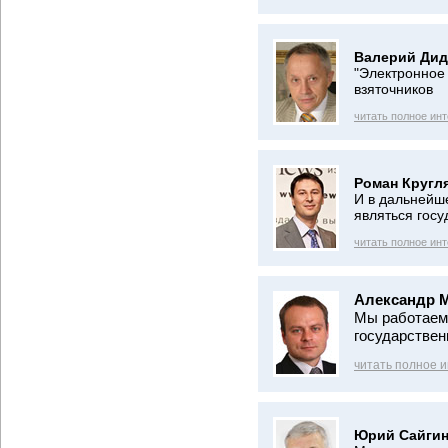
Валерий Дид
"Электронное 
взяточников
читать полное ин
Роман Кругл
И в дальнейш
являться гос
читать полное ин
Александр 
Мы работаем
государствен
читать полное 
Юрий Сайгин