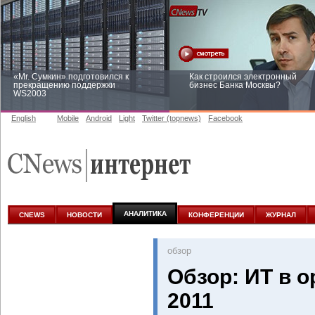
«Mr. Сумкин» подготовился к
Как строился электронный
прекращению поддержки
бизнес Банка Москвы?
WS2003
English
Mobile
Android
Light
Twitter (topnews)
Facebook
Заоблачная оптимизация: как
Рейтинг CNewsInfrastructure 20
Faberlic изменил подход к
приглашаем участвовать
аналитике
АНАЛИТИКА
CNEWS
НОВОСТИ
КОНФЕРЕНЦИИ
ЖУРНАЛ
oбзор
Обзор: ИТ в 
2011