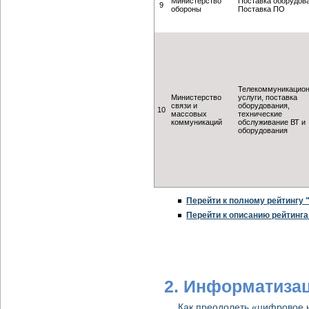
Министерство
Поставка оборудов
9
обороны
Поставка ПО
Телекоммуникацио
Министерство
услуги, поставка
связи и
оборудования,
10
массовых
технические
коммуникаций
обслуживание ВТ и
оборудования
Перейти к полному рейтингу 
Перейти к описанию рейтинга
2. Информатизац
Как преодолеть «цифровое 