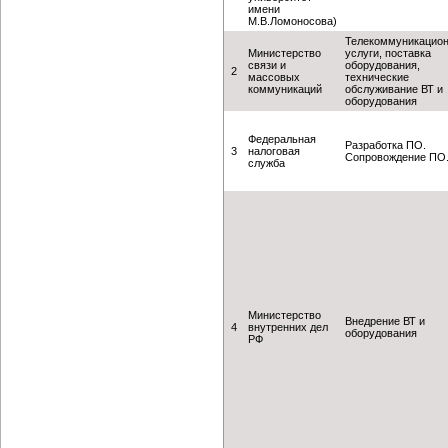
имени
М.В.Ломоносова)
Телекоммуникацио
Министерство
услуги, поставка
связи и
оборудования,
2
массовых
технические
коммуникаций
обслуживание ВТ и
оборудования
Федеральная
Разработка ПО.
3
налоговая
Сопровождение ПО
служба
Министерство
Внедрение ВТ и
4
внутренних дел
оборудования
РФ