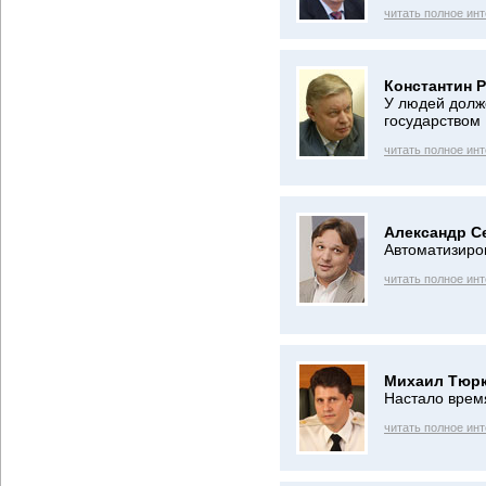
читать полное ин
Константин 
У людей долж
государством
читать полное ин
Александр С
Автоматизиро
читать полное ин
Михаил Тюрк
Настало врем
читать полное ин