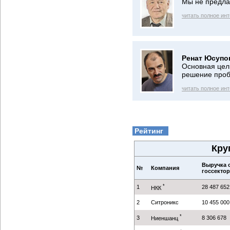
Мы не предла
читать полное ин
Ренат Юсупо
Основная цел
решение про
читать полное ин
Рейтинг
Кру
Выручка о
№
Компания
госсекторе
*
1
28 487 652
НКК
2
Ситроникс
10 455 000
*
3
8 306 678
Ниеншанц