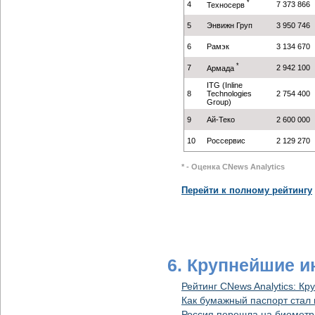
*
4
7 373 866
Техносерв
5
Энвижн Груп
3 950 746
6
Рамэк
3 134 670
*
7
2 942 100
Армада
ITG (Inline
8
Technologies
2 754 400
Group)
9
Ай-Теко
2 600 000
10
Россервис
2 129 270
* - Оценка CNews Analytics
Перейти к полному рейтингу
6. Крупнейшие 
Рейтинг CNews Analytics: К
Как бумажный паспорт ста
Россия перешла на биометр