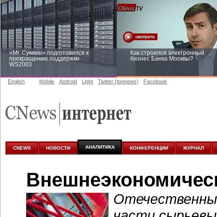
«Mr. Сумкин» подготовился к
Как строился электронный
прекращению поддержки
бизнес Банка Москвы?
WS2003
English
Mobile
Android
Light
Twitter (topnews)
Facebook
Заоблачная оптимизация: как
Рейтинг CNewsInfrastructure 20
Faberlic изменил подход к
приглашаем участвовать
аналитике
АНАЛИТИКА
CNEWS
НОВОСТИ
КОНФЕРЕНЦИИ
ЖУРНАЛ
Внешнеэкономичес
Отечественный
части сырьевы