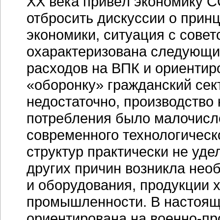
XX века привёл экономику С
отбросить дискуссии о при
экономики, ситуация с сове
охарактеризована следующим
расходов на ВПК и ориентир
«оборонку» гражданский се
недостаточно, производство
потребления было малочисле
современного технологическ
структур практически не уде
других причин возникла нео
и оборудования, продукции 
промышленности. В настоящ
ориентирована на
военно-п