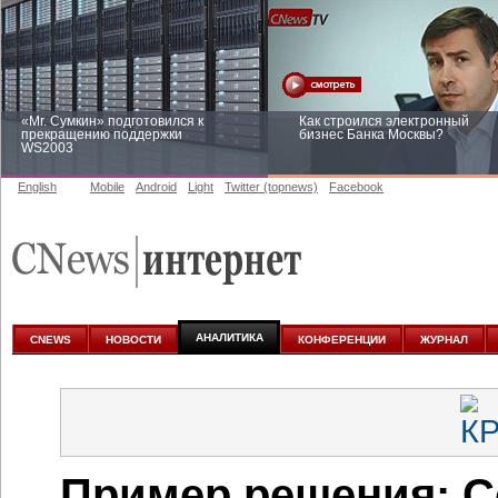
«Mr. Сумкин» подготовился к
Как строился электронный
прекращению поддержки
бизнес Банка Москвы?
WS2003
English
Mobile
Android
Light
Twitter (topnews)
Facebook
Заоблачная оптимизация: как
Рейтинг CNewsInfrastructure 20
Faberlic изменил подход к
приглашаем участвовать
аналитике
АНАЛИТИКА
CNEWS
НОВОСТИ
КОНФЕРЕНЦИИ
ЖУРНАЛ
Пример решения: С