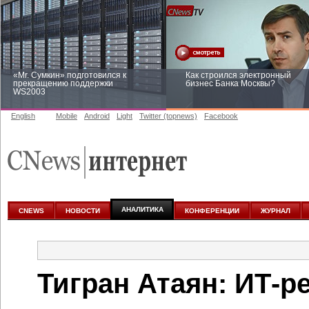
«Mr. Сумкин» подготовился к
Как строился электронный
прекращению поддержки
бизнес Банка Москвы?
WS2003
English
Mobile
Android
Light
Twitter (topnews)
Facebook
Заоблачная оптимизация: как
Рейтинг CNewsInfrastructure 20
Faberlic изменил подход к
приглашаем участвовать
аналитике
АНАЛИТИКА
CNEWS
НОВОСТИ
КОНФЕРЕНЦИИ
ЖУРНАЛ
Тигран Атаян: ИТ-