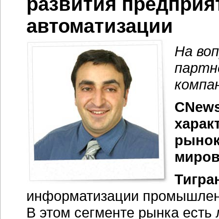
развития предприят
автоматизации
На во
партн
компа
CNews
харак
рынок
миров
Тигра
информатизации промышленн
В этом сегменте рынка есть