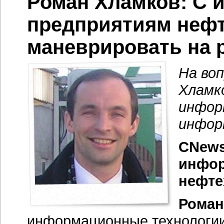
Роман Хламков: С 
предприятиям нефт
маневрировать на 
На во
Хламко
инфор
инфор
CNews
инфор
нефте
Роман
информационные технологии