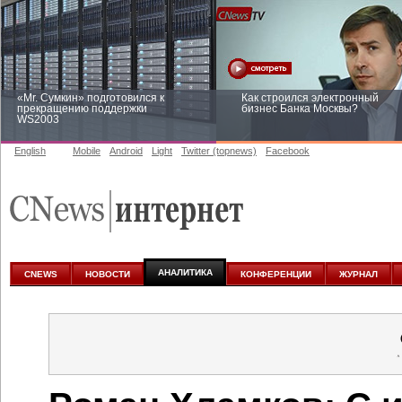
«Mr. Сумкин» подготовился к
Как строился электронный
прекращению поддержки
бизнес Банка Москвы?
WS2003
English
Mobile
Android
Light
Twitter (topnews)
Facebook
Заоблачная оптимизация: как
Рейтинг CNewsInfrastructure 20
Faberlic изменил подход к
приглашаем участвовать
аналитике
АНАЛИТИКА
CNEWS
НОВОСТИ
КОНФЕРЕНЦИИ
ЖУРНАЛ