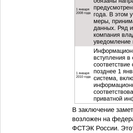
обязаны напр
предусмотренн
1 января
2008 года
года. В этом 
меры, приним
данных. Ряд и
компания вла
уведомление 
Информационн
вступления в
соответствие
позднее 1 ян
1 января
2010 года
система, вкл
информационн
соответствов
приватной инф
В заключение замет
возложен на федера
ФСТЭК России. Этот