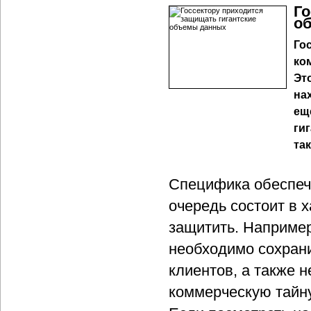
Го
о
Го
ко
Эт
на
ещ
ги
та
Специфика обеспеч
очередь состоит в 
защитить. Например
необходимо сохран
клиентов, а также 
коммерческую тайну