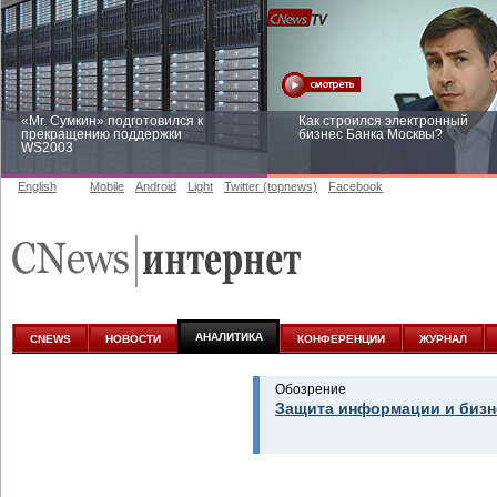
«Mr. Сумкин» подготовился к
Как строился электронный
прекращению поддержки
бизнес Банка Москвы?
WS2003
English
Mobile
Android
Light
Twitter (topnews)
Facebook
Заоблачная оптимизация: как
Рейтинг CNewsInfrastructure 20
Faberlic изменил подход к
приглашаем участвовать
аналитике
АНАЛИТИКА
CNEWS
НОВОСТИ
КОНФЕРЕНЦИИ
ЖУРНАЛ
Обозрение
Защита информации и бизн