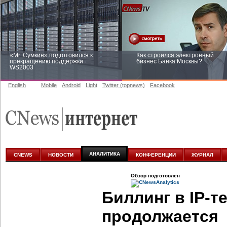
«Mr. Сумкин» подготовился к
Как строился электронный
прекращению поддержки
бизнес Банка Москвы?
WS2003
English
Mobile
Android
Light
Twitter (topnews)
Facebook
Заоблачная оптимизация: как
Рейтинг CNewsInfrastructure 20
Faberlic изменил подход к
приглашаем участвовать
аналитике
АНАЛИТИКА
CNEWS
НОВОСТИ
КОНФЕРЕНЦИИ
ЖУРНАЛ
Обзор подготовлен
Биллинг в IP-
продолжается