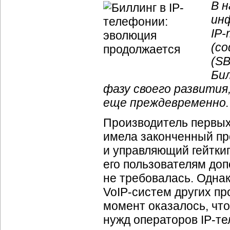
В 
ин
IP
(с
(SB
Би
фазу своего развития
еще преждевременно.
Производитель первых
имела законченный про
и управляющий гейткип
его пользователям до
не требовалась. Однак
VoIP-систем
других про
момент оказалось, чт
нужд операторов
IP-т