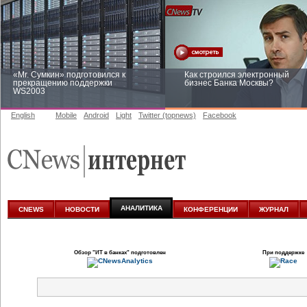
«Mr. Сумкин» подготовился к
Как строился электронный
прекращению поддержки
бизнес Банка Москвы?
WS2003
English
Mobile
Android
Light
Twitter (topnews)
Facebook
Заоблачная оптимизация: как
Рейтинг CNewsInfrastructure 20
Faberlic изменил подход к
приглашаем участвовать
аналитике
АНАЛИТИКА
CNEWS
НОВОСТИ
КОНФЕРЕНЦИИ
ЖУРНАЛ
Обзор
"ИТ в банках"
подготовлен
При поддержке