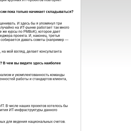
ации крупных ИТ-проектов повторяет
ссии пока только начинает складываться?
ценивать. И здесь бы я упомянул три
лучайно на ИТ-рынке работает так много
е же курсы по PMBoK), которое дает
джера проекта. И, наконец, третья
 собирается давать советы (например —
 на мой взгляд, делает консультанта
? В чем вы видите здесь наиболее
онализм и укомплектованность команды
енностей работы и стандартов клиента,
ИТ. В числе наших проектов хотелось бы
вития ИТ-инфраструктуры данного
ных для ведения национальных счетов.