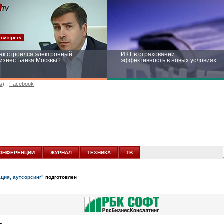
ак строился электронный
ИКТ в страховании:
изнес Банка Москвы?
эффективность в новых условиях
s)
Facebook
ейтинг CNewsInfrastructure 2015:
Информационная безопасность
риглашаем участвовать
бизнеса и госструктур: развитие в
новых условиях
ОНФЕРЕНЦИИ
ЖУРНАЛ
ТЕХНИКА
ТВ
ация, аутсорсинг"
подготовлен