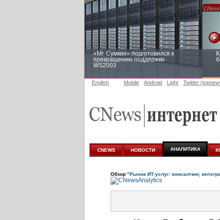
«Mr. Сумкин» подготовился к
К
прекращению поддержки
б
WS2003
English
Mobile
Android
Light
Twitter (topnew
Заоблачная оптимизация: как
Р
Faberlic изменил подход к
п
аналитике
АНАЛИТИКА
CNEWS
НОВОСТИ
К
Обзор
"Рынок ИТ-услуг: консалтинг, интегр