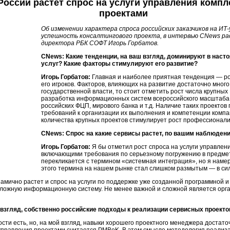
 России растет спрос на услуги управления ком
проектами
Об изменении характера спроса российских заказчиков на ИТ-
успешность консалтингового проекта, в интервью CNews р
директора РБК СОФТ Игорь Горбатов.
CNews: Какие тенденции, на ваш взгляд, доминируют в наст
услуг? Какие факторы стимулируют его развитие?
Игорь Горбатов:
Главная и наиболее приятная тенденция — ро
его игроков. Факторов, влияющих на развитие достаточно много.
государственной власти, то стоит отметить рост числа крупных
разработка информационных систем всероссийского масштаба,
российских ФЦП, мирового банка и т.д. Наличие таких проекто
требований к организации их выполнения и компетенции компан
количества крупных проектов стимулирует рост профессионали
CNews: Спрос на какие сервисы растет, по вашим наблюден
Игорь Горбатов:
Я бы отметил рост спроса на услуги управле
включающими требования по серьезному погружению в предметн
перекликается с термином «системная интеграция», но я намер
этого термина на нашем рынке стал слишком размытым — в сил
мично растет и спрос на услуги по поддержке уже созданной программной и
сложную информационную систему. Не менее важной и сложной является орг
взгляд, собственно российские подходы к реализации сервисных проекто
сти есть, но, на мой взгляд, навыки хорошего проектного менеджера достат