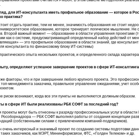
управления проектами считается PMBoK. В этом смысле методология реализ
.
ляд, для ИТ-консультанта иметь профильное образование — которое в Ро
ко практика?
стоит отдать практике, тем не менее, значимость образования не стоит недоо
ниверситетское образование, которое тренирует логическое мышление. Не с
ов. Второй важный момент — образование в области управления проектами (т
ми как о системе, предусматривающей определенный набор действий от мене
вляющая» — это профильное образование в области знаний, где консультант
ля консультанта по финансовому блоку ИТ-системы)
рактического опыта нескольких проектов, и определенного склада характера,
пыту, определяют успешное завершение проектов в сфере ИТ-консалтинга
 же факторы, что и при завершении любого крупного проекта. Это професси
ны топ-менеджмента заказчика, правильное управление ожиданиями, учет особ
роектом.
 риски возникают, когда все эти пункты не выполняются должным образом.
ты в сфере ИТ были реализованы РБК СОФТ за последний год?
 проекты могут быть отнесены к разряду профессиональных услуг в области 
ИС Рособорнадзора — РБК СОФТ выполнял работы от создания концепции раз
ндаций (собственными силами с привлечением компаний-подрядчиков).
н очень интересный и значимый проект по созданию системы подготовки дан
таких заказчиков, как МЭРТ, Мининформсвязи, ФТС, «Голден Телеком» и др.