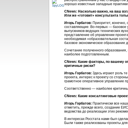
распространенным у нас стандартом 
хорошо известные западные практики
CNews: Насколько важно, на ваш взг
Или же «готовит» консультанта толь
Игорь Горбатов:
Приоритет, конечно, 
составляющие. Во-первых — базовое у
выпускников ведущих технических вуз
представление об управлении проекта
необходимая «образовательная соста
базовое экономическое образование д
Сочетание полученного образования, п
наиболее подготовленным.
CNews: Какие факторы, по вашему о
критичные риски?
Игорь Горбатов:
Здесь играют роль те
проекта, интерес к проекту со сторо
грамотное оперативное управление п
Соответственно — наиболее критичные
CNews: Какие консалтинговые проек
Игорь Горбатов:
Практически все наши
отметить, прежде всего, создание Е
ведомства до реализации этих рекоме
В интересах Росстата нами был сдела
Были также реализованы проекты для 