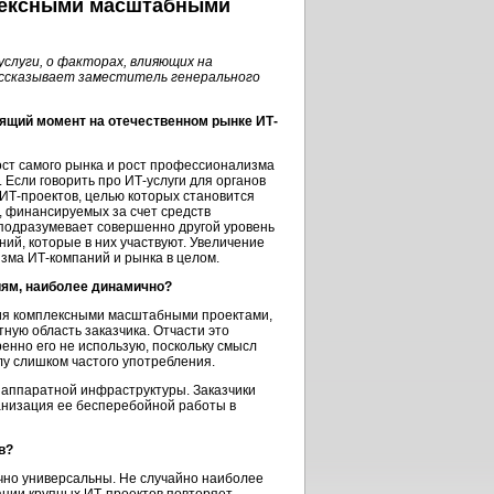
плексными масштабными
услуги, о факторах, влияющих на
ассказывает заместитель генерального
оящий момент на отечественном рынке ИТ-
ст самого рынка и рост профессионализма
 Если говорить про ИТ-услуги для органов
 ИТ-проектов, целью которых становится
 финансируемых за счет средств
в подразумевает совершенно другой уровень
ий, которые в них участвуют. Увеличение
зма ИТ-компаний и рынка в целом.
иям, наиболее динамично?
ния комплексными масштабными проектами,
ую область заказчика. Отчасти это
енно его не использую, поскольку смысл
у слишком частого употребления.
 аппаратной инфраструктуры. Заказчики
анизация ее бесперебойной работы в
в?
очно универсальны. Не случайно наиболее