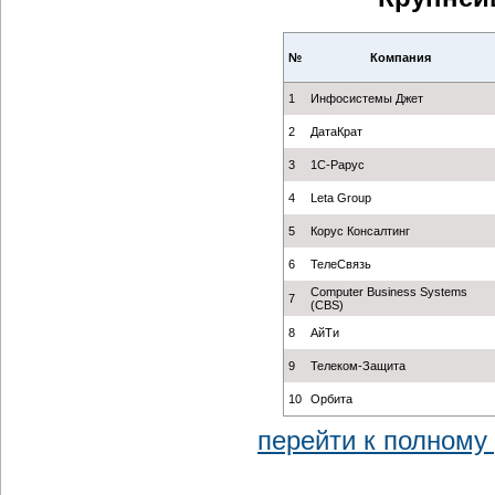
№
Компания
1
Инфосистемы Джет
2
ДатаКрат
3
1С-Рарус
4
Leta Group
5
Корус Консалтинг
6
ТелеСвязь
Computer Business Systems
7
(CBS)
8
АйТи
9
Телеком-Защита
10
Орбита
перейти к полному