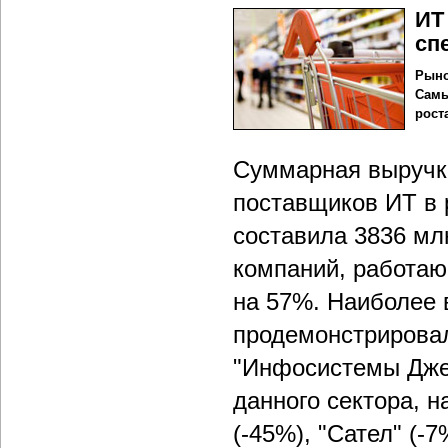
ИТ
сп
Рыно
Самы
роста
Суммарная выручка
поставщиков ИТ в р
составила 3836 млн
компаний, работаю
на 57%. Наиболее 
продемонстрировал
"Инфосистемы Джет
данного сектора, н
(-45%), "Сател" (-7