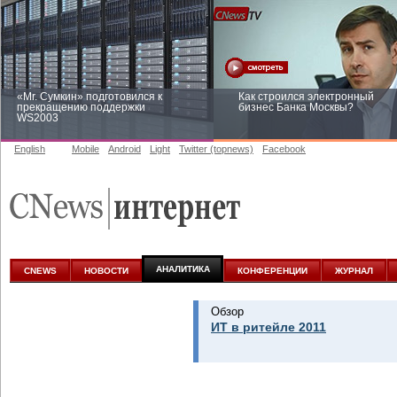
«Mr. Сумкин» подготовился к
Как строился электронный
прекращению поддержки
бизнес Банка Москвы?
WS2003
English
Mobile
Android
Light
Twitter (topnews)
Facebook
Заоблачная оптимизация: как
Рейтинг CNewsInfrastructure 20
Faberlic изменил подход к
приглашаем участвовать
аналитике
АНАЛИТИКА
CNEWS
НОВОСТИ
КОНФЕРЕНЦИИ
ЖУРНАЛ
Обзор
ИТ в ритейле 2011