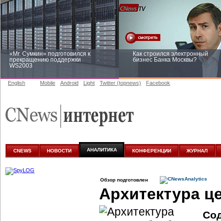
«Mr. Сумкин» подготовился к
Как строился электронный
прекращению поддержки
бизнес Банка Москвы?
WS2003
English
Mobile
Android
Light
Twitter (topnews)
Facebook
Заоблачная оптимизация: как
Рейтинг CNewsInfrastructure 20
Faberlic изменил подход к
приглашаем участвовать
аналитике
АНАЛИТИКА
CNEWS
НОВОСТИ
КОНФЕРЕНЦИИ
ЖУРНАЛ
Обзор подготовлен
Архитектура ц
Со