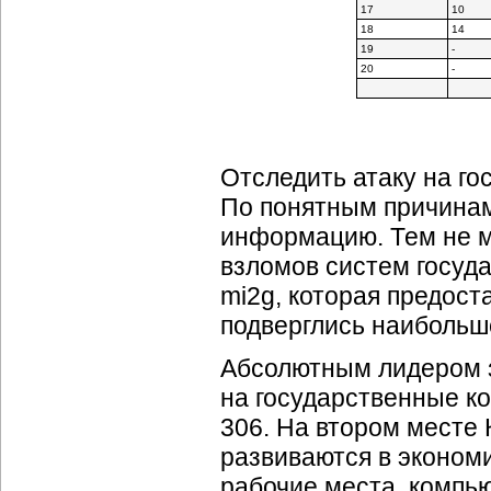
17
10
18
14
19
-
20
-
Отследить атаку на г
По понятным причинам
информацию. Тем не м
взломов систем госуда
mi2g, которая предост
подверглись наибольше
Абсолютным лидером за
на государственные к
306. На втором месте 
развиваются в эконом
рабочие места, компь