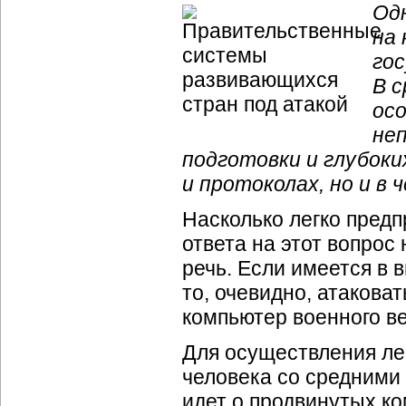
Одн
на
го
В 
ос
не
подготовки и глубоки
и протоколах, но и в 
Насколько легко пред
ответа на этот вопрос
речь. Если имеется в 
то, очевидно, атаковат
компьютер военного в
Для осуществления лег
человека со средними
идет о продвинутых к