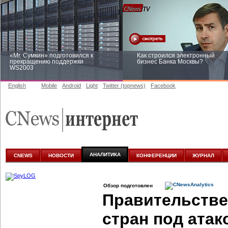
«Mr. Сумкин» подготовился к
Как строился электронный
прекращению поддержки
бизнес Банка Москвы?
WS2003
English
Mobile
Android
Light
Twitter (topnews)
Facebook
Заоблачная оптимизация: как
Рейтинг CNewsInfrastructure 20
Faberlic изменил подход к
приглашаем участвовать
аналитике
АНАЛИТИКА
CNEWS
НОВОСТИ
КОНФЕРЕНЦИИ
ЖУРНАЛ
Обзор подготовлен
Правительств
стран под атак