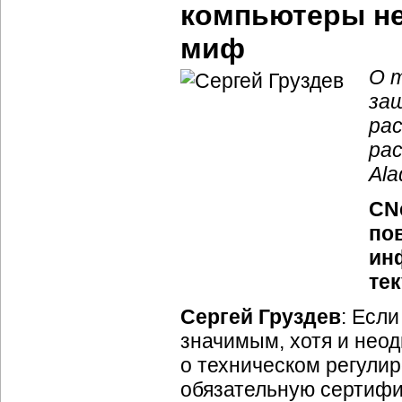
компьютеры не
миф
О 
за
ра
рас
Ala
CNe
по
ин
те
Сергей Груздев
: Если
значимым, хотя и нео
о техническом регулир
обязательную сертифи