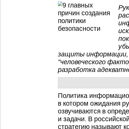
Ру
ра
ин
иск
пок
уб
защиты информации, 
"человеческого факто
разработка адекватн
Политика информацион
в котором ожидания р
озвучиваются в опред
и задачи. В российск
стратегию называют к