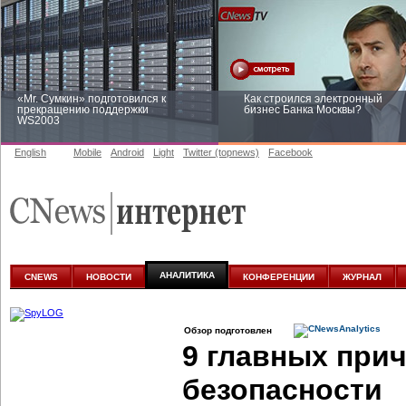
«Mr. Сумкин» подготовился к
Как строился электронный
прекращению поддержки
бизнес Банка Москвы?
WS2003
English
Mobile
Android
Light
Twitter (topnews)
Facebook
Заоблачная оптимизация: как
Рейтинг CNewsInfrastructure 20
Faberlic изменил подход к
приглашаем участвовать
аналитике
АНАЛИТИКА
CNEWS
НОВОСТИ
КОНФЕРЕНЦИИ
ЖУРНАЛ
Обзор подготовлен
9 главных при
безопасности