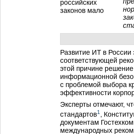
пр
но
за
ст
Развитие ИТ в России
соответствующей реко
этой причине решение
информационной безоп
с проблемой выбора к
эффективности корпо
Эксперты отмечают, ч
1
стандартов
, Констит
документам Гостехком
международных рекоме