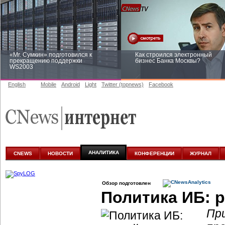
«Mr. Сумкин» подготовился к
Как строился электронный
прекращению поддержки
бизнес Банка Москвы?
WS2003
English
Mobile
Android
Light
Twitter (topnews)
Facebook
Заоблачная оптимизация: как
Рейтинг CNewsInfrastructure 20
Faberlic изменил подход к
приглашаем участвовать
аналитике
АНАЛИТИКА
CNEWS
НОВОСТИ
КОНФЕРЕНЦИИ
ЖУРНАЛ
Обзор подготовлен
Политика ИБ: 
Пр