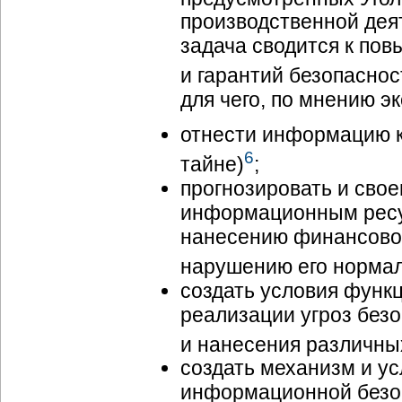
производственной дея
задача сводится к по
и гарантий безопасно
для чего, по мнению э
отнести информацию к
6
тайне)
;
прогнозировать и сво
информационным ресу
нанесению финансовог
нарушению его нормал
создать условия функ
реализации угроз бе
и нанесения различны
создать механизм и ус
информационной безоп