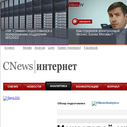
«Mr. Сумкин» подготовился к
Как строился электронный
прекращению поддержки
бизнес Банка Москвы?
WS2003
English
Mobile
Android
Light
Twitter (topnews)
Facebook
Заоблачная оптимизация: как
Рейтинг CNewsInfrastructure 20
Faberlic изменил подход к
приглашаем участвовать
аналитике
АНАЛИТИКА
CNEWS
НОВОСТИ
КОНФЕРЕНЦИИ
ЖУРНАЛ
Обзор подготовлен