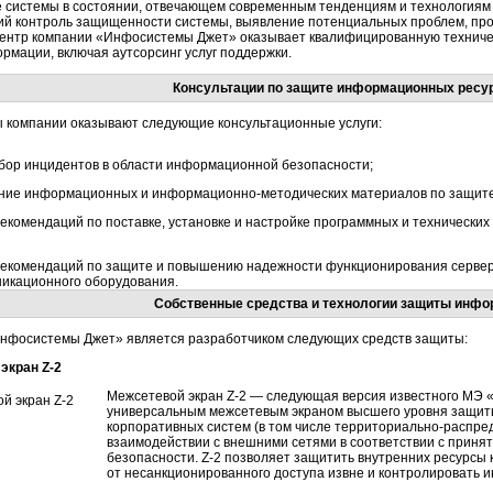
 системы в состоянии, отвечающем современным тенденциям и технологиям
ий контроль защищенности системы, выявление потенциальных проблем, про
ентр компании «Инфосистемы Джет» оказывает квалифицированную техниче
мации, включая аутсорсинг услуг поддержки.
Консультации по защите информационных ресу
 компании оказывают следующие консультационные услуги:
збор инцидентов в области информационной безопасности;
ние информационных и
информационно-методических
материалов по защит
екомендаций по поставке, установке и настройке программных и технически
рекомендаций по защите и повышению надежности функционирования серверо
никационного оборудования.
Собственные средства и технологии защиты инфо
нфосистемы Джет» является разработчиком следующих средств защиты:
экран Z-2
Межсетевой экран Z-2 — следующая версия известного МЭ 
универсальным межсетевым экраном высшего уровня защит
корпоративных систем (в том числе
территориально-распре
взаимодействии с внешними сетями в соответствии с прин
безопасности. Z-2 позволяет защитить внутренних ресурсы
от несанкционированного доступа извне и контролировать 