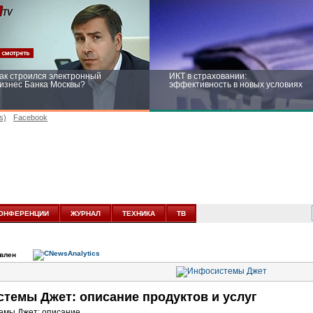
ак строился электронный
ИКТ в страховании:
изнес Банка Москвы?
эффективность в новых условиях
s)
Facebook
ейтинг CNewsInfrastructure 2015:
Информационная безопасность
риглашаем участвовать
бизнеса и госструктур: развитие в
новых условиях
ОНФЕРЕНЦИИ
ЖУРНАЛ
ТЕХНИКА
ТВ
овлен
темы Джет: описание продуктов и услуг