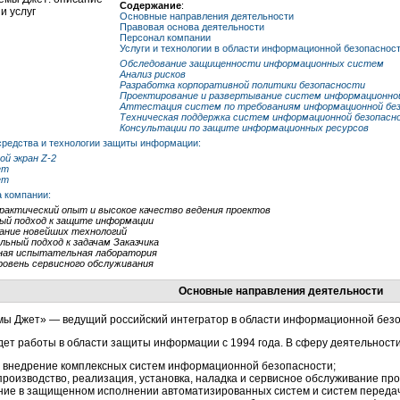
Содержание
:
Основные направления деятельности
Правовая основа деятельности
Персонал компании
Услуги и технологии в области информационной безопасност
Обследование защищенности информационных систем
Анализ рисков
Разработка корпоративной политики безопасности
Проектирование и развертывание систем информационно
Аттестация систем по требованиям информационной бе
Техническая поддержка систем информационной безопасн
Консультации по защите информационных ресурсов
редства и технологии защиты информации:
й экран Z-2
ет
ет
 компании:
рактический опыт и высокое качество ведения проектов
ый подход к защите информации
ание новейших технологий
льный подход к задачам Заказчика
ная испытательная лаборатория
ровень сервисного обслуживания
Основные направления деятельности
ы Джет» — ведущий российский интегратор в области информационной безоп
ет работы в области защиты информации с 1994 года. В сферу деятельности
и внедрение комплексных систем информационной безопасности;
производство, реализация, установка, наладка и сервисное обслуживание п
ние в защищенном исполнении автоматизированных систем и систем переда