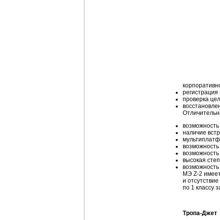
корпоративно
регистрация 
проверка цел
восстановлен
Отличительн
возможность
наличие вст
мультиплатф
возможность
возможность 
высокая сте
возможность 
МЭ Z-2 имеет
и отсутстви
по 1 классу 
Тропа-Джет