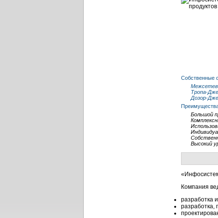
Собственные с
Межсетево
Тропа-Дж
Дозор-Дж
Преимущества
Большой п
Комплексн
Использов
Индивидуа
Собствен
Высокий у
«Инфосистем
Компания вед
разработка 
разработка, 
проектирова