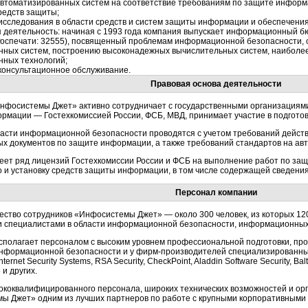
автоматизированных систем на соответствие требованиям по защите инфор
редств защиты;
исследования в области средств и систем защиты информации и обеспечения
 деятельность: начиная с 1993 года компания выпускает информационный бю
 Роспечати: 32555), посвященный проблемам информационной безопасности,
ных систем, построению высоконадежных вычислительных систем, наиболе
ных технологий;
консультационное обслуживание.
Правовая основа деятельности
нфосистемы Джет» активно сотрудничает с государственными организациями
мации — Гостехкомиссией России, ФСБ, МВД, принимает участие в подготовк
ласти информационной безопасности проводятся с учетом требований дейст
ых документов по защите информации, а также требований стандартов на а
еет ряд лицензий Гостехкомиссии России и ФСБ на выполнение работ по за
 и установку средств защиты информации, в том числе содержащей сведения
Персонал компании
ество сотрудников «Инфосистемы Джет» — около 300 человек, из которых 1
и специалистами в области информационной безопасности, информационных 
сполагает персоналом с высоким уровнем профессиональной подготовки, п
информационной безопасности и у
фирм-производителей
специализированны
Internet Security Systems, RSA Security, CheckPoint, Aladdin Software Security, 
 и других.
ококвалифицированного персонала, широких технических возможностей и о
ы Джет» одним из лучших партнеров по работе с крупными корпоративными 