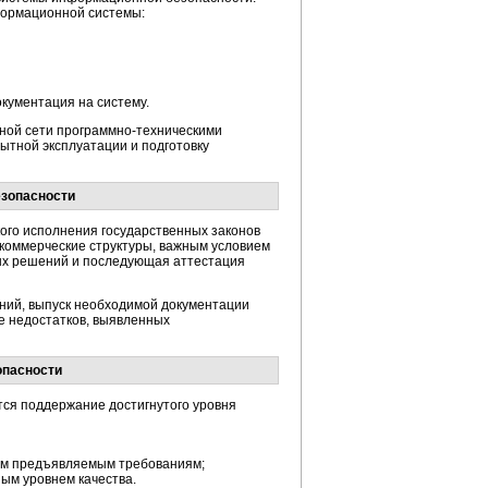
формационной системы:
кументация на систему.
ной сети
программно-техническими
ытной эксплуатации и подготовку
езопасности
ого исполнения государственных законов
е коммерческие структуры, важным условием
х решений и последующая аттестация
ний, выпуск необходимой документации
е недостатков, выявленных
опасности
ся поддержание достигнутого уровня
щем предъявляемым требованиям;
ым уровнем качества.