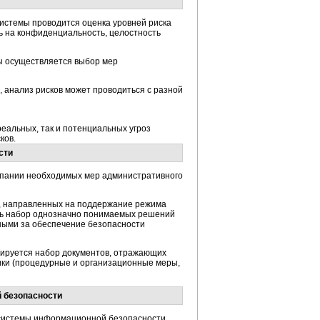
истемы проводится оценка уровней риска
ть на конфиденциальность, целостность
ы осуществляется выбор мер
, анализ рисков может проводиться с разной
реальных, так и потенциальных угроз
ков.
сти
мпании необходимых мер административного
й, направленных на поддержание режима
ть набор однозначно понимаемых решений
ными за обеспечение безопасности
ируется набор документов, отражающих
ики (процедурные и организационные меры,
 безопасности
 системы информационной безопасности.