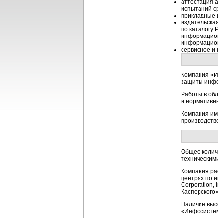
аттестация 
испытаний с
прикладные 
издательская
по каталогу
информацион
информацион
сервисное и 
Компания «И
защиты инфор
Работы в об
и нормативн
Компания им
производство
Общее колич
техническим
Компания ра
центрах по 
Corporation, 
Касперского»
Наличие выс
«Инфосистем