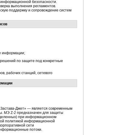
 информационной безопасности.
верка выполнения регламентов.
скую поддержку и сопровождение систем
рсов
е информации;
х решений по защите под конкретные
в, рабочих станций, сетевого
рмации
«
Застава-Джет
» — является современным
ы. МЭ Z-2 предназначен для защиты
деленных
) при информационном
ятой политикой информационной
 корпоративной сети
информационные потоки.