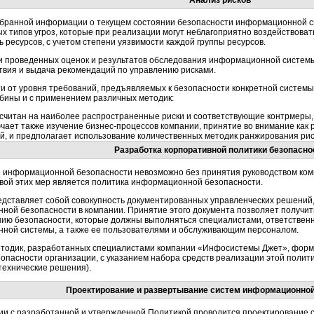
Анализ рисков
обранной информации о текущем состоянии безопасности информационной с
х типов угроз, которые при реализации могут неблагоприятно воздействова
ь ресурсов, с учетом степени уязвимости каждой группы ресурсов.
и проведенных оценок и результатов обследования информационной систем
твия и выдача рекомендаций по управлению рисками.
и от уровня требований, предъявляемых к безопасности конкретной системы
убины и с применением различных методик:
ссчитан на наиболее распространенные риски и соответствующие контрмеры,
ючает также изучение
бизнес-процессов
компании, принятие во внимание как 
й, и предполагает использование количественных методик ранжирования рис
Разработка корпоративной политики безопасно
 информационной безопасности невозможно без принятия руководством ко
овой этих мер является политика информационной безопасности.
едставляет собой совокупность документированных управленческих решени
ной безопасности в компании. Принятие этого документа позволяет получи
нию безопасности, которые должны выполняться специалистами, ответствен
ной системы, а также ее пользователями и обслуживающим персоналом.
етодик, разработанных специалистами компании «Инфосистемы Джет», форм
опасности организации, с указанием набора средств реализации этой полит
технические
решения).
Проектирование и развертывание систем информационной
вии с разработанной и утвержденной Политикой проводится проектирование