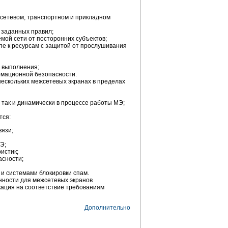
сетевом, транспортном и прикладном
 заданных правил;
мой сети от посторонних субъектов;
пе к ресурсам с защитой от прослушивания
х выполнения;
рмационной безопасности.
ескольких межсетевых экранах в пределах
 так и динамически в процессе работы МЭ;
тся:
вязи;
Э;
истик;
асности;
и системами блокировки спам.
нности для межсетевых экранов
кация на соответствие требованиям
Дополнительно