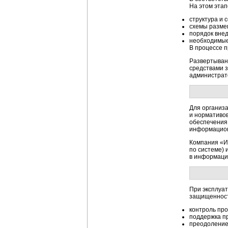
На этом эта
структура и
схемы разме
порядок вне
необходимые
В процессе п
Развертыван
средствами з
администрат
Для организа
и нормативов
обеспечения
информацион
Компания «И
по системе) 
в информаци
При эксплуа
защищенност
контроль про
поддержка
п
преодоление 