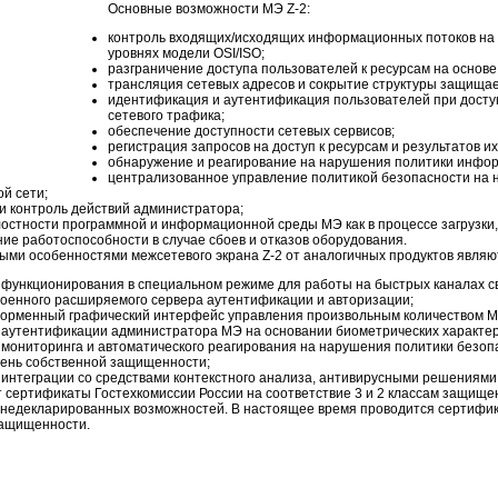
Основные возможности МЭ Z-2:
контроль входящих/исходящих информационных потоков на 
уровнях модели OSI/ISO;
разграничение доступа пользователей к ресурсам на основе
трансляция сетевых адресов и сокрытие структуры защищае
идентификация и аутентификация пользователей при досту
сетевого трафика;
обеспечение доступности сетевых сервисов;
регистрация запросов на доступ к ресурсам и результатов и
обнаружение и реагирование на нарушения политики инфо
централизованное управление политикой безопасности на н
й сети;
и контроль действий администратора;
остности программной и информационной среды МЭ как в процессе загрузки,
ие работоспособности в случае сбоев и отказов оборудования.
ыми особенностями межсетевого экрана Z-2 от аналогичных продуктов являю
 функционирования в специальном режиме для работы на быстрых каналах с
роенного расширяемого сервера аутентификации и авторизации;
орменный графический интерфейс управления произвольным количеством М
 аутентификации администратора МЭ на основании биометрических характер
мониторинга и автоматического реагирования на нарушения политики безоп
пень собственной защищенности;
интеграции со средствами контекстного анализа, антивирусными решениями 
 сертификаты Гостехкомиссии России на соответствие 3 и 2 классам защище
е недекларированных возможностей. В настоящее время проводится сертифи
защищенности.