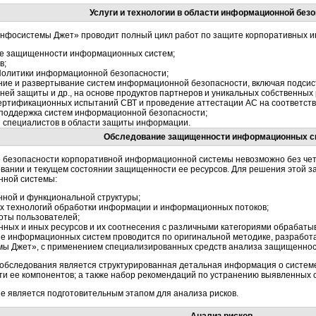
Услуги и технологии в области информационной без
нфосистемы Джет» проводит полный цикл работ по защите корпоративных 
е защищенности информационных систем;
в;
Политики информационной безопасности;
ние и развертывание систем информационной безопасности, включая подсис
ней защиты и др., на основе продуктов партнеров и уникальных собственных
сертификационных испытаний СВТ и проведение аттестации АС на соответст
 поддержка систем информационной безопасности;
и специалистов в области защиты информации.
Обследование защищенности информационных с
 безопасности корпоративной информационной системы невозможно без чет
вании и текущем состоянии защищенности ее ресурсов. Для решения этой за
ной системы:
нной и функциональной структуры;
х технологий обработки информации и информационных потоков;
оты пользователей;
ных и иных ресурсов и их соотнесения с различными категориями обрабат
е информационных систем проводится по оригинальной методике, разработ
ы Джет», с применением специализированных средств анализа защищеннос
 обследования является структурированная детальная информация о системе
и ее компонентов; а также набор рекомендаций по устранению выявленных с
е является подготовительным этапом для анализа рисков.