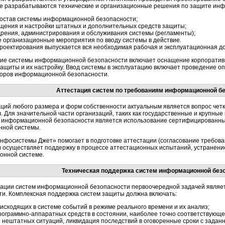
пе разрабатываются технические и организационные решения по защите ин
 состав системы информационной безопасности;
щения и настройки штатных и дополнительных средств защиты;
дрения, администрирования и обслуживания системы (регламенты);
 организационные мероприятия по вводу системы в действие.
роектирования выпускается вся необходимая рабочая и эксплуатационная до
ие системы информационной безопасности включает оснащение корпоратив
ащиты и их настройку. Ввод системы в эксплуатацию включает проведение оп
оров информационной безопасности.
Аттестация систем по требованиям информационной б
ций любого размера и форм собственности актуальным является вопрос четк
. Для значительной части организаций, таких как государственные и крупны
 информационной безопасности является использование сертифицированны
ной системы.
нфосистемы Джет» помогает в подготовке аттестации (согласование требова
и осуществляет поддержку в процессе аттестационных испытаний, устранени
онной системе.
Техническая поддержка систем информационной без
тации систем информационной безопасности первоочередной задачей являет
и. Комплексная поддержка систем защиты должна включать:
исходящих в системе событий в режиме реального времени и их анализ;
рограммно-аппаратных
средств в состоянии, наиболее точно соответствую
нештатных ситуаций, ликвидация последствий в оговоренные сроки с заданн