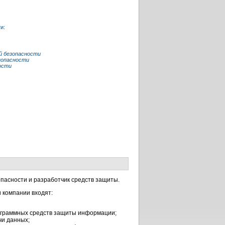
и:
й безопасности
зопасности
ости
асности и разработчик средств защиты.
 компании входят:
рограммных средств защиты информации;
чи данных;