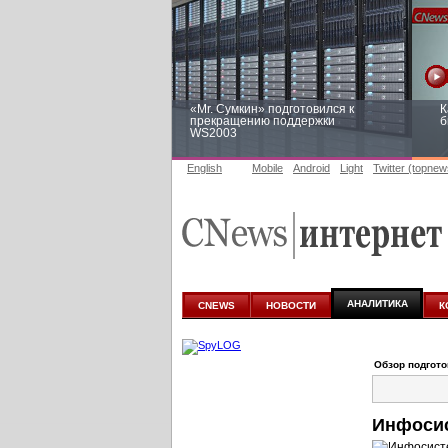
«Mr. Сумкин» подготовился к
К
прекращению поддержки
б
WS2003
English
Mobile
Android
Light
Twitter (topnew
Заоблачная оптимизация: как
Р
Faberlic изменил подход к
п
аналитике
АНАЛИТИКА
CNEWS
НОВОСТИ
К
Обзор подгот
Инфосис