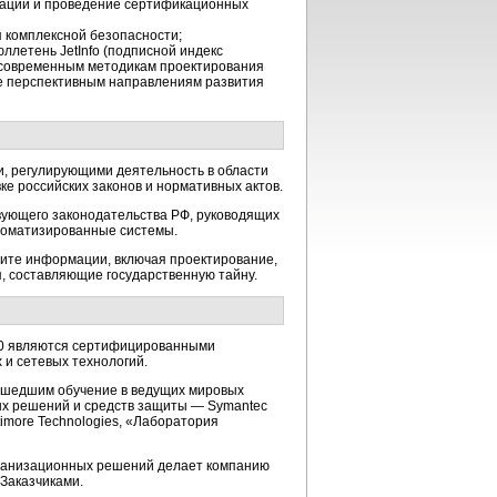
мации и проведение сертификационных
 комплексной безопасности;
ллетень JetInfo (подписной индекс
 современным методикам проектирования
е перспективным направлениям развития
, регулирующими деятельность в области
е российских законов и нормативных актов.
вующего законодательства РФ, руководящих
втоматизированные системы.
щите информации, включая проектирование,
, составляющие государственную тайну.
20 являются сертифицированными
и сетевых технологий.
рошедшим обучение в ведущих мировых
х решений и средств защиты — Symantec
Baltimore Technologies, «Лаборатория
рганизационных решений делает компанию
Заказчиками.