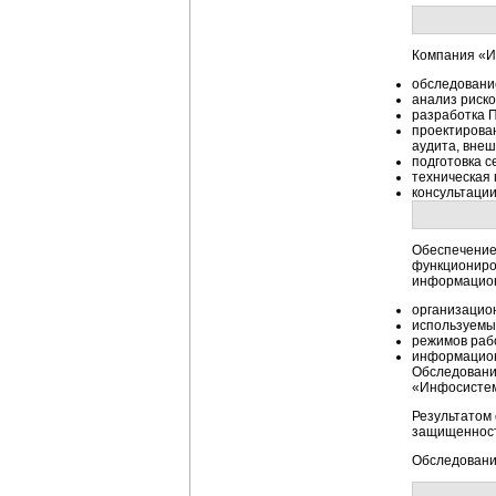
Компания «И
обследовани
анализ риско
разработка 
проектирова
аудита, внеш
подготовка 
техническая
консультаци
Обеспечение
функциониро
информацион
организацио
используемы
режимов раб
информацион
Обследовани
«Инфосистем
Результатом
защищенност
Обследовани