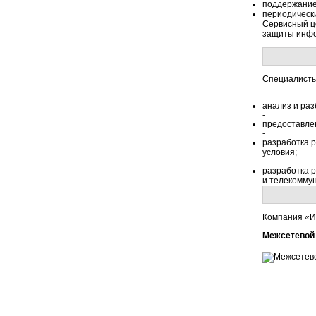
поддержание
периодическ
Сервисный ц
защиты инфор
Специалисты
-
анализ и ра
-
предоставле
-
разработка р
условия;
-
разработка 
и телекомму
Компания «И
Межсетевой 