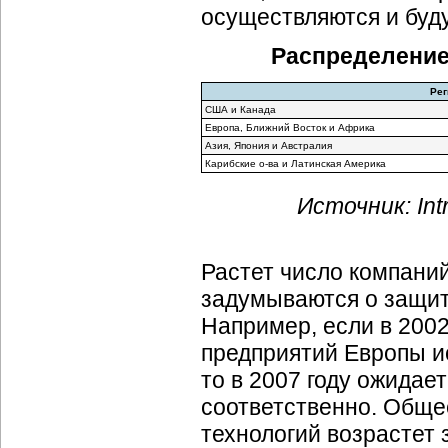
осуществляются и буд
Распределение
Ре
США и Канада
Европа, Ближний Восток и Африка
Азия, Япония и Австралия
Карибские
о-ва
и Латинская Америка
Источник: Intr
Растет число компаний
задумываются о защите
Например, если в 200
предприятий Европы и
то в 2007 году ожидае
соответственно. Обще
технологий возрастет з