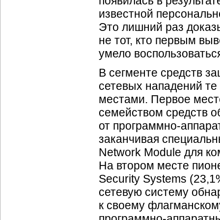
появилась в результат
известной персональн
Это лишний раз доказ
не тот, кто первым вы
умело воспользоватьс
В сегменте средств з
сетевых нападений те
местами. Первое мест
семейством средств о
от
программно-аппара
заканчивая специальн
Network Module для к
На втором месте пионе
Security Systems (23,
сетевую систему обна
к своему флагманскому
программно-аппаратн