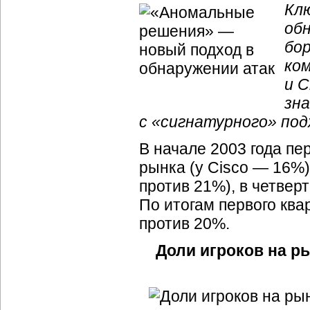
Кл
обн
бор
ком
и C
зн
с «сигнатурного» под
В начале 2003 года пе
рынка (у Cisco — 16%)
против 21%), в четвер
По итогам первого ква
против 20%.
Доли игроков на р