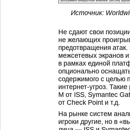
Программно-аппаратные
комплекс (security applia
Источник: Worldwid
Не сдают свои позици
не желающих проигрыв
предотвращения атак. 
межсетевых экранов и
в рамках единой плат
опционально оснащать
содержимого с целью 
интернет-угроз
. Такие
M от ISS, Symantec Gat
от Check Point и т.д.
На рынке систем анал
игроки другие, но в «
лица — ISS и Symante