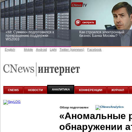
«Mr. Сумкин» подготовился к
Как строился электронный
прекращению поддержки
бизнес Банка Москвы?
WS2003
English
Mobile
Android
Light
Twitter (topnews)
Facebook
Заоблачная оптимизация: как
Рейтинг CNewsInfrastructure 20
Faberlic изменил подход к
приглашаем участвовать
аналитике
АНАЛИТИКА
CNEWS
НОВОСТИ
КОНФЕРЕНЦИИ
ЖУРНАЛ
Обзор подготовлен
«Аномальные 
обнаружении а