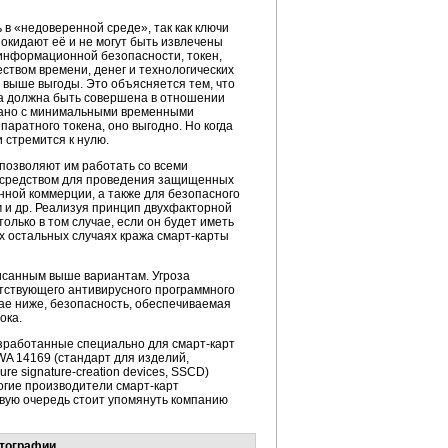
в «недоверенной среде», так как ключи
покидают её и не могут быть извлечены
 информационной безопасности, токен,
ством времени, денег и технологических
о выше выгоды. Это объясняется тем, что
а должна быть совершена в отношении
овано с минимальными временными
аратного токена, оно выгодно. Но когда
 стремится к нулю.
позволяют им работать со всеми
 средством для проведения защищенных
ной коммерции, а также для безопасного
 и др. Реализуя принцип двухфакторной
лько в том случае, если он будет иметь
х остальных случаях кража
смарт-карты
исанным выше вариантам. Угроза
етствующего антивирусного программного
чае ниже, безопасность, обеспечиваемая
ока.
азработанные специально для
смарт-карт
A 14169 (стандарт для изделий,
cure
signature-creation
devices, SSCD)
гие производители
смарт-карт
вую очередь стоит упомянуть компанию
птографии