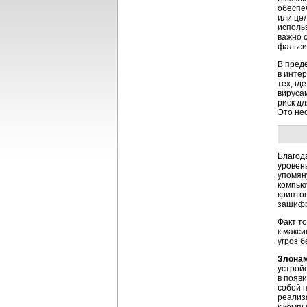
обеспе
или це
исполь
важно 
фальси
В пред
в инте
тех, г
вируса
риск д
Это не
Благод
уровен
упомян
компью
крипто
зашифр
Факт т
к макс
угроз 
Злонам
устрой
в появ
собой п
реализ