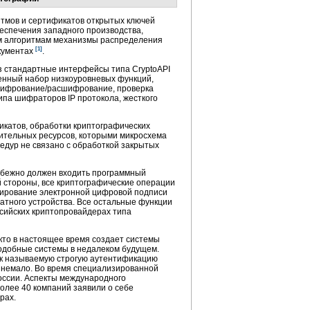
итмов и сертификатов открытых ключей
еспечения западного производства,
м алгоритмам механизмы распределения
[1]
окументах
.
 стандартные интерфейсы типа CryptoAPI
ченный набор низкоуровневых функций,
(шифрование/расшифрование, проверка
ипа шифраторов IP протокола, жесткого
икатов, обработки криптографических
лительных ресурсов, которыми микросхема
цедур не связано с обработкой закрытых
избежно должен входить программный
 стороны, все криптографические операции
мирование электронной цифровой подписи
атного устройства. Все остальные функции
ссийских криптопровайдерах типа
кто в настоящее время создает системы
подобные системы в недалеком будущем.
ак называемую строгую аутентификацию
 немало. Во время специализированной
ссии. Аспекты международного
олее 40 компаний заявили о себе
рах.