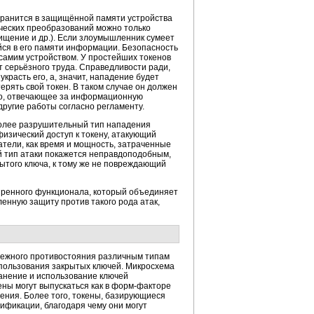
хранится в защищённой памяти устройства
ических преобразований можно только
хищение и др.). Если злоумышленник сумеет
йся в его памяти информации. Безопасность
самим устройством. У простейших токенов
 серьёзного труда. Справедливости ради,
красть его, а, значит, нападение будет
рять свой токен. В таком случае он должен
цо, отвечающее за информационную
другие работы согласно регламенту.
более разрушительный тип нападения
изический доступ к токену, атакующий
тели, как время и мощность, затраченные
й тип атаки покажется неправдоподобным,
ытого ключа, к тому же не повреждающий
иренного функционала, который объединяет
енную защиту против такого рода атак,
ежного противостояния различным типам
спользования закрытых ключей. Микросхема
ранение и использование ключей
ны могут выпускаться как в
форм-факторе
ения. Более того, токены, базирующиеся
ификации, благодаря чему они могут