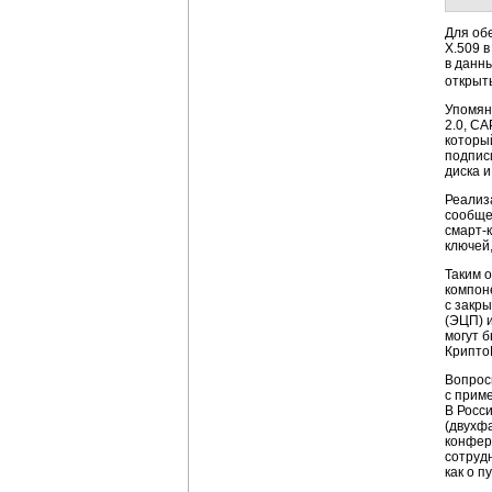
Для об
X.509 
в данн
открыт
Упомян
2.0, C
которы
подпис
диска и 
Реализ
сообще
смарт-
ключей
Таким 
компон
с закр
(ЭЦП) 
могут 
Крипто
Вопрос
с прим
В Росс
(двухф
конфер
сотруд
как о п