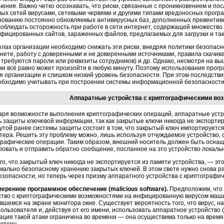
чения. Важно четко осознавать, что риски, связанные с проникновением и 
лых сетей вирусами, сетевыми червями и другими типами вредоносных програ
зованию постоянно обновляемых антивирусных баз, дополненных превентив
соблюдать осторожность при работе в сети интернет, содержащей множество
фицированных сайтов, зараженных файлов, предлагаемых для загрузки и так
елах организации необходимо снижать эти риски, внедряя политики безопас
рнете, работу с доверенными и не доверенными источниками, правила скачи
де требуются пароли или реквизиты сотрудников) и др. Однако, несмотря на
ми всё равно может произойти в любую минуту. Поэтому использование про
ля организации и слишком низкий уровень безопасности. При этом последств
обходимо учитывать при построении системы информационной безопасности 
Аппаратные устройства с криптографическими во
аря возможности выполнения криптографических операций, аппаратные устр
ь защиты ключевой информации, так как закрытые ключи никогда не экспортир
утой ранее системы защиты состоит в том, что закрытый ключ импортируется
тера. Решить эту проблему можно, лишь используя отчуждаемое устройство,
графические операции. Таким образом, внешний носитель должен быть осна
овать и отправить обратно сообщение, посланное на это устройство локал
ого, что закрытый ключ никогда не экспортируется из памяти устройства, — 
имально безопасному хранению закрытых ключей. В этом свете нужно снова 
безопасности, но теперь через призму аппаратного устройства с криптографи
еренное программное обеспечение (malicious software).
Предположим, что 
ство с криптографическими возможностями на инфицированную вирусом маши
ившемся на экране монитора окне. Существует вероятность того, что вирус, 
ользователя и, действуя от его имени, использовать аппаратное устройство 
ация такой атаки ограничена во времени — она осуществима только на время