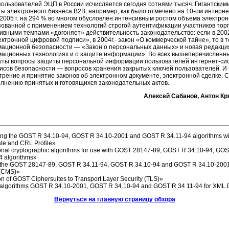
пользователей ЭЦП в России исчисляется сегодня сотнями тысяч. Гигантским
ты электронного бизнеса В2В; например, как было отмечено на
10-ом
интерне
 2005 г. на 294 % во многом обусловлен интенсивным ростом объема электрон
зованной с применением технологий строгой аутентификации участников тор
ивными темпами «догоняет» действительность законодательство: если в 2002
ктронной цифровой подписи», в 2004г.- закон «О коммерческой тайне», то в т
ационной безопасности — «Закон о персональных данных» и новая редакци
ационных технологиях и о защите информации». Во всех вышеперечисленных
уты вопросы защиты персональной информации пользователей
интернет-си
висов безопасности — вопросов хранения закрытых ключей пользователей. И 
трение и принятие законов об электронном документе, электронной сделке. 
олнению принятых и готовящихся законодательных актов.
Алексей Сабанов, Антон Кр
ng the GOST R
34.10-94,
GOST R
34.10-2001 and
GOST R
34.11-94 algorithms
wi
cate and CRL Profile»
onal cryptographic algorithms for use with GOST
28147-89,
GOST R
34.10-94,
GOS
4 algorithms»
 the GOST
28147-89,
GOST R
34.11-94,
GOST R
34.10-94 and
GOST R
34.10-2001
 (CMS)»
on of GOST Ciphersuites to Transport Layer Security (TLS)»
 algorithms GOST R
34.10-2001,
GOST R
34.10-94 and
GOST R
34.11-94 for
XML D
Вернуться на главную страницу обзора