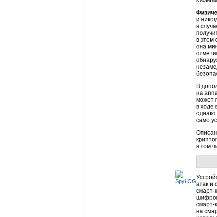
к компь
Физиче
и нико
в случ
получи
в этом
она ми
отметим
обнару
незаме
безопа
В допо
на апп
может 
в ходе
однако
само ус
Описан
крипто
в том 
Устрой
атак и
смарт-
шифров
смарт-
на
смар