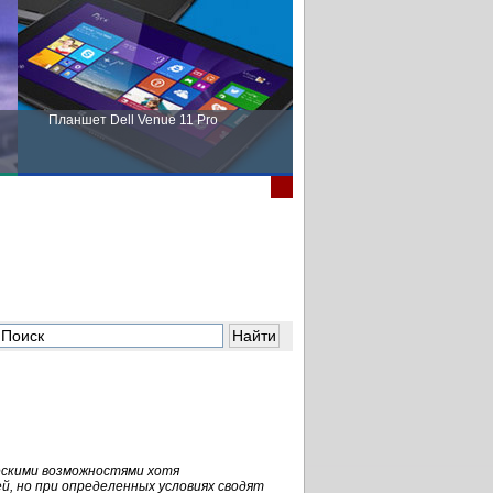
Планшет Dell Venue 11 Pro
Пора выбирать Fujitsu!
скими возможностями хотя
й, но при определенных условиях сводят