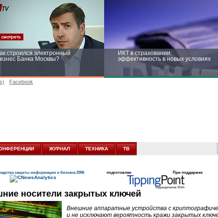
ак строился электронный
ИКТ в страховании:
изнес Банка Москвы?
эффективность в новых условиях
s)
Facebook
ейтинг CNewsInfrastructure 2015:
Информационная безопасность
риглашаем участвовать
бизнеса и госструктур: развитие в
новых условиях
ОНФЕРЕНЦИИ
ЖУРНАЛ
ТЕХНИКА
ТВ
едства защиты информации и бизнеса 2006
подготовлен
При поддержке
ние носители закрытых ключей
Внешние аппаратные устройства с криптографиче
и не исключают вероятность кражи закрытых ключе