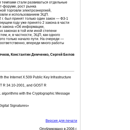
и темпами стали развиваться отдельные
т-форуме,
рост рынка
ной торговли электроэнергией,
говли и использованием ЭЦП.
 г. был принят только один закон —
ФЗ-1
екущем году уже принято 2 закона в части
я закона «Об информации,
 законах в той или иной степени
стем,
и, в частности, ЭЦП, как одного
это только начало пути. На очереди —
Соответственно, впереди много работы
ячков, Константин Демченко, Сергей Белов
th the Internet X.509 Public Key Infrastructure
T R
34.10-2001,
and GOST R
 algorithms
with the Cryptographic Message
igital Signatures»
Версия для печати
Опубликовано в 2006 г.