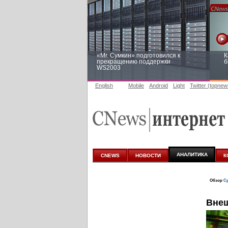
«Mr. Сумкин» подготовился к
К
прекращению поддержки
б
WS2003
English
Mobile
Android
Light
Twitter (topnew
Заоблачная оптимизация: как
Р
Faberlic изменил подход к
п
аналитике
АНАЛИТИКА
CNEWS
НОВОСТИ
К
Обзор
Ср
Внеш