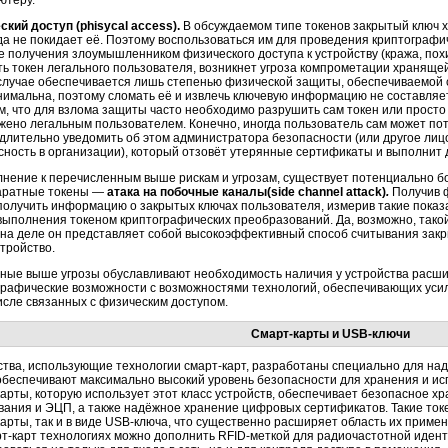
ютеру.
ский доступ (phisycal access).
В обсуждаемом типе токенов закрытый ключ 
гда не покидает её. Поэтому воспользоваться им для проведения криптограф
ае получения злоумышленником физического доступа к устройству (кража, по
ть токен легального пользователя, возникнет угроза компрометации храняще
 случае обеспечивается лишь степенью физической защиты, обеспечиваемой 
нимальна, поэтому сломать её и извлечь ключевую информацию не составляет
, что для взлома защиты часто необходимо разрушить сам токен или просто у
жено легальным пользователем. Конечно, иногда пользователь сам может поте
длительно уведомить об этом администратора безопасности (или другое ли
сность в организации), который отзовёт утерянные сертификаты и выполнит 
лнение к перечисленным выше рискам и угрозам, существует потенциально 
аратные токены —
атака на побочные каналы(side channel attack)
.
Получив ф
получить информацию о закрытых ключах пользователя, измерив такие показа
 выполнения токеном криптографических преобразований. Да, возможно, тако
 на деле он представляет собой высокоэффективный способ считывания закр
тройство.
ные выше угрозы обуславливают необходимость наличия у устройства расш
графические возможности с возможностями технологий, обеспечивающих усил
числе связанных с физическим доступом.
Смарт-карты
и
USB-ключи
ства, использующие технологии
смарт-карт,
разработаны специально для над
 обеспечивают максимально высокий уровень безопасности для хранения и и
карты,
которую использует этот класс устройств, обеспечивает безопасное х
ания и ЭЦП, а также надёжное хранение цифровых сертификатов. Такие токе
карты,
так и в виде
USB-ключа,
что существенно расширяет область их примен
т-карт
технологиях можно дополнить
RFID-меткой
для радиочастотной идент