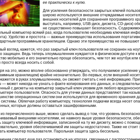
ее практически к нулю.
Для усиления безопасности закрытых ключей пользо
широко используются внешние отчуждаемые носители
внешних носителей для сохранения программного хр
выступать, например,
USB-диск,
дискета,
CD-диск)
обе
не существенно повышает безопасность. Содержимое
альный компьютер всякий раз, когда пользователю необходима ключевая ин
нта). Удобство и простота — важные преимущества использования портативн
ндартным программным хранилищем. Однако эти преимущества не повышают
вый взгляд, кажется, что раз закрытый ключ пользователя не сохранен на но
о защищен. Ведь теперь злоумышленник нуждается в физическом доступе к в
ство мобильно и его значительно проще обезопасить, чем тот же ноутбук или
 просто всегда носить с собой.
ря на это, можно вполне обоснованно утверждать, что получаемое усиление
раммным хранилищем) крайне незначительно.
Во-первых,
если внешний носите
окажется в руках злоумышленника, он сможет считать с неё информацию. Пр
ы — может никогда не узнать о факте копирования его данных, и следователь
енный с дискеты на компьютер закрытый ключ уязвим для любого вредоносно
пьютере пользователя. Опасность для утечки данных представляют так наз
шинстве операционных систем они используются для временного хранения д
системы. Облегчая работу компьютеру, технология подкачки всегда несет опа
анных, которые должны оставаться зашифрованными.
 из перечисленного выше, можно сделать вывод о том, что уровень безопасн
чиваемый внешними носителями, не намного выше уровня безопасности, об
ь защиту ключевой информации, записанной на ту же дискету, можно с помощ
довательно, уровня обеспечиваемой им защиты недостаточно. Также не стоит 
ать компьютер пользователя. Парольная защита здесь бессильна.
ючении следует еще раз остановиться на угрозах, связанных с распростране