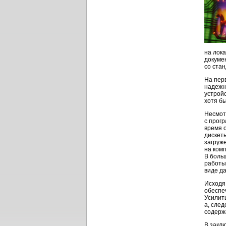
на лок
докуме
со ста
На пер
надежн
устрой
хотя бы
Несмот
с прог
время 
дискет
загруж
на ком
В боль
работы 
виде д
Исходя
обеспе
Усилит
а, сле
содерж
В закл