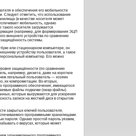
вателя и обеспечения его мобильности
. Следует отметить, что использование
анилища (в качестве носителя может
спечивает мобильность, однако
 такого носителя загружается
формация (например, для формирования ЭЦП
ого внешнего устройства по сравнению
 защищённость системы.
утбуке или стационарном компьютере, он
нешнему устройству пользователя, а такое
 персональный компьютер. Его можно
 уровня защищённости (по сравнению
ль, например, дискета, даже на короткое
ичем легальный пользователь — хозяин
но, их компрометации.
Во-вторых,
го программного обеспечения, имеющегося
ываемые файлы подкачки
(swap-файлы).
анных, которые выгружаются для ускорения
сность записи на жесткий диск в открытом
ости закрытых ключей пользователя,
еспечиваемого программными хранилищами.
ью пароля. Однако простой пароль уязвим,
забывать о вирусах, которые может
нием злонамеренного программного