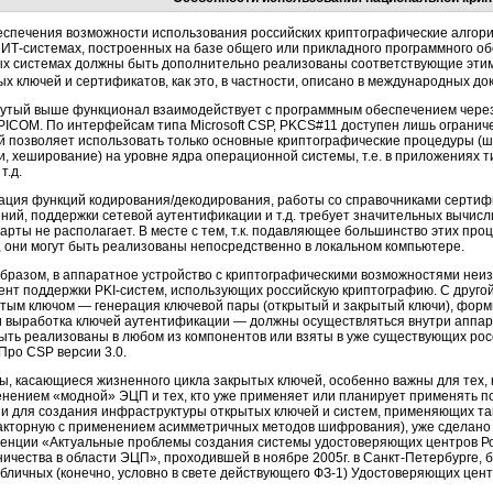
еспечения возможности использования российских криптографические алгор
в
ИТ-системах,
построенных на базе общего или прикладного программного об
ых системах должны быть дополнительно реализованы соответствующие эти
ых ключей и сертификатов, как это, в частности, описано в международных д
утый выше функционал взаимодействует с программным обеспечением через
APICOM. По интерфейсам типа Microsoft CSP, PKCS#11 доступен лишь ограни
й позволяет использовать только основные криптографические процедуры 
и, хеширование) на уровне ядра операционной системы, т.е. в приложениях т
т.д.
ация функций кодирования/декодирования, работы со справочниками сертиф
ний, поддержки сетевой аутентификации и т.д. требует значительных вычис
карты
не располагает. В месте с тем, т.к. подавляющее большинство этих про
, они могут быть реализованы непосредственно в локальном компьютере.
образом, в аппаратное устройство с криптографическими возможностями не
ент поддержки
PKI-систем,
использующих российскую криптографию. С другой
ытым ключом — генерация ключевой пары (открытый и закрытый ключи), фор
и выработка ключей аутентификации — должны осуществляться внутри аппар
быть реализованы в любом из компонентов или взяты в уже существующих ро
Про CSP версии 3.0.
ы, касающиеся жизненного цикла закрытых ключей, особенно важны для тех, 
енением «модной» ЭЦП и тех, кто уже применяет или планирует применять 
ии для создания инфраструктуры открытых ключей и систем, применяющих т
акторную с применением асимметричных методов шифрования), уже сделано
енции «Актуальные проблемы создания системы удостоверяющих центров Ро
ничества в области ЭЦП», проходившей в ноябре 2005г. в
Санкт-Петербурге,
б
убличных (конечно, условно в свете действующего
ФЗ-1)
Удостоверяющих цент