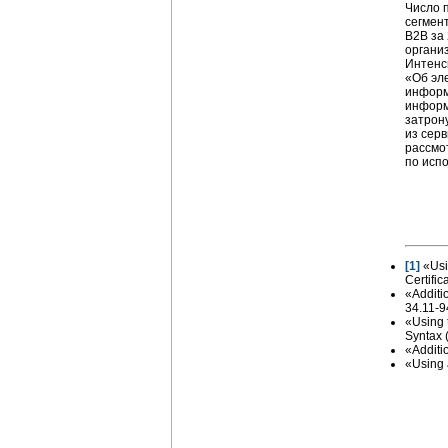
Число 
сегмен
В2В за
органи
Интенс
«Об эле
информ
информ
затрон
из сер
рассмо
по исп
[1]
«Usi
Certifi
«Additi
34.11-9
«Using
Syntax
«Additi
«Using