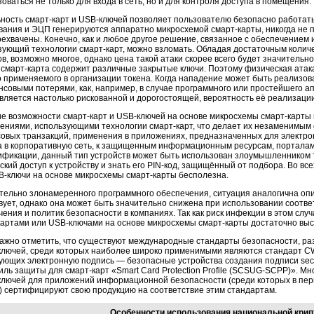
оваться не только для входа в сеть, но и для контроля доступа в помещения.
ьность
смарт-карт
и
USB-ключей
позволяет пользователю безопасно работать 
ания и ЭЦП генерируются аппаратно микросхемой
смарт-карты,
никогда не 
рехвачены. Конечно, как и любое другое решение, связанное с обеспечением
зующий технологии
смарт-карт,
можно взломать. Обладая достаточным количе
в, возможно многое, однако цена такой атаки скорее всего будет значительн
я
смарт-карта
содержит различные закрытые ключи. Поэтому физическая атак
о применяемого в организации токена. Когда нападение может быть реализ
совыми потерями, как, например, в случае программного или простейшего апп
является настолько рискованной и дорогостоящей, вероятность её реализации
е возможности
смарт-карт
и
USB-ключей
на основе микросхемы
смарт-карты
ениями, использующими технологии
смарт-карт,
что делает их незаменимым
овых транзакций, применения в приложениях, предназначенных для электрон
а в корпоративную сеть, к защищенным информационным ресурсам, порталам
ификации, данный тип устройств может быть использован злоумышленником то
кий доступ к устройству и знать его
PIN-код,
защищённый от подбора. Во все
B-ключи
на основе микросхемы
смарт-карты
бесполезна.
тельно злонамеренного программного обеспечения, ситуация аналогична оп
вует, однако она может быть значительно снижена при использовании соотв
ения и политик безопасности в компаниях. Так как риск инфекции в этом слу
картами
или
USB-ключами
на основе микросхемы
смарт-карты
достаточно выс
важно отметить, что существуют международные стандарты безопасности, р
ключей,
среди которых наиболее широко применимыми являются стандарт CW
ующих электронную подпись — безопасные устройства создания подписи se
иль защиты для
смарт-карт
«Smart Card Protection Profile
(SCSUG-SCPP)».
Мно
ключей
для приложений информационной безопасности (среди которых в пер
n) сертифицируют свою продукцию на соответствие этим стандартам.
Особенности использования национальной кри