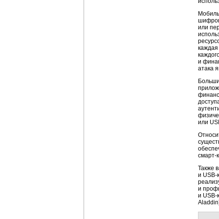
использ
Мобил
шифров
или пе
исполь
ресурсо
кажда
каждог
и финан
атака 
Больши
прилож
финанс
доступ
аутент
физичес
или
US
Относи
сущест
обеспеч
смарт-
Также 
и
USB-
реализ
и проф
и
USB-
Aladdi