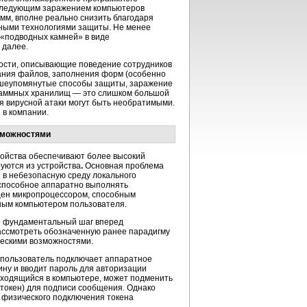
последующим заражением компьютеров
мм, вполне реально снизить благодаря
ными технологиями защиты. Не менее
 «подводных камней» в виде
 далее.
ности, описывающие поведение сотрудников
вания файлов, заполнения форм (особенно
 вышеупомянутые способы защиты, заражение
граммных хранилищ — это слишком большой
ия вирусной атаки могут быть необратимыми.
в компании.
зможностями
ойства обеспечивают более высокий
уются из устройства
.
Основная проблема
 в небезопасную среду локального
 способное аппаратно выполнять
щен микропроцессором, способным
ьным компьютером пользователя.
это фундаментальный шаг вперед
рассмотреть обозначенную ранее парадигму
ческими возможностями.
пользователь подключает аппаратное
ну и вводит пароль для авторизации
находящийся в компьютере, может подменить
(токен) для подписи сообщения. Однако
 физического подключения токена