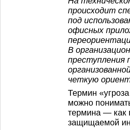
На техническом
происходит сп
под использов
офисных прило
переориентаци
В организацио
преступления 
организованно
четкую ориент
Термин «угроз
можно понимать
термина — как 
защищаемой ин