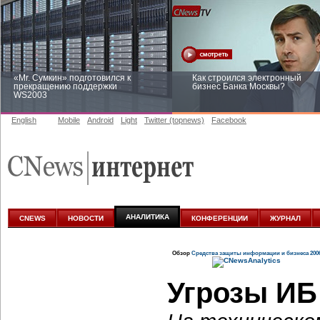
«Mr. Сумкин» подготовился к
Как строился электронный
прекращению поддержки
бизнес Банка Москвы?
WS2003
English
Mobile
Android
Light
Twitter (topnews)
Facebook
Заоблачная оптимизация: как
Рейтинг CNewsInfrastructure 20
Faberlic изменил подход к
приглашаем участвовать
аналитике
АНАЛИТИКА
CNEWS
НОВОСТИ
КОНФЕРЕНЦИИ
ЖУРНАЛ
Обзор
Средства защиты информации и бизнеса 200
Угрозы ИБ