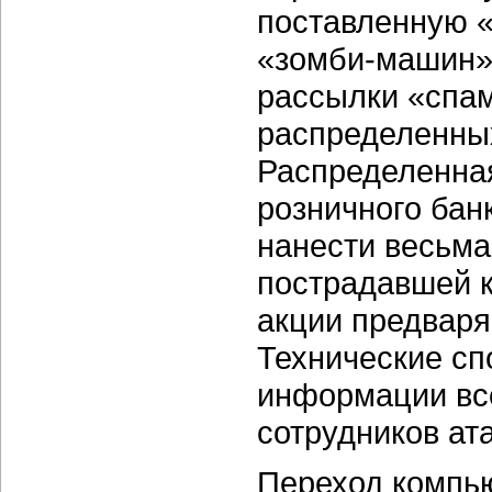
поставленную «
«зомби-машин» 
рассылки «спам
распределенных
Распределенная
розничного бан
нанести весьм
пострадавшей к
акции предваря
Технические с
информации вс
сотрудников ат
Переход компь