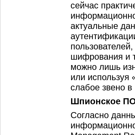
сейчас практич
информационно
актуальные да
аутентификации
пользователей,
шифрования и т
можно лишь изн
или используя 
слабое звено в
Шпионское П
Согласно данны
информационной