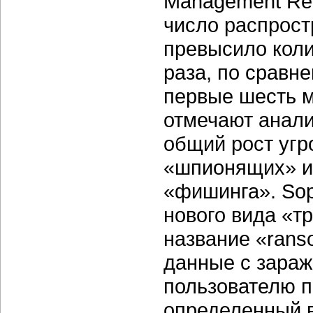
Management Rep
число распрос
превысило коли
раза, по сравн
первые шесть 
отмечают анали
общий рост угр
«шпионящих» и 
«фишинга». Sop
нового вида «т
название «ran
данные с зараж
пользователю п
определенный 