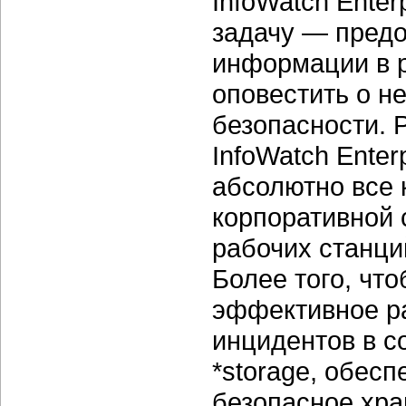
InfoWatch Enter
задачу — предо
информации в 
оповестить о 
безопасности. 
InfoWatch Enter
абсолютно все
корпоративной с
рабочих станций
Более того, чт
эффективное р
инцидентов в с
*storage, обес
безопасное хра