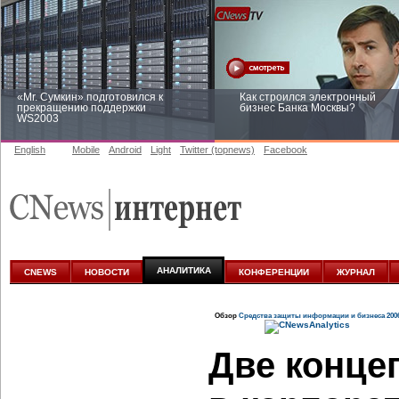
«Mr. Сумкин» подготовился к
Как строился электронный
прекращению поддержки
бизнес Банка Москвы?
WS2003
English
Mobile
Android
Light
Twitter (topnews)
Facebook
Заоблачная оптимизация: как
Рейтинг CNewsInfrastructure 20
Faberlic изменил подход к
приглашаем участвовать
аналитике
АНАЛИТИКА
CNEWS
НОВОСТИ
КОНФЕРЕНЦИИ
ЖУРНАЛ
Обзор
Средства защиты информации и бизнеса 200
Две конце