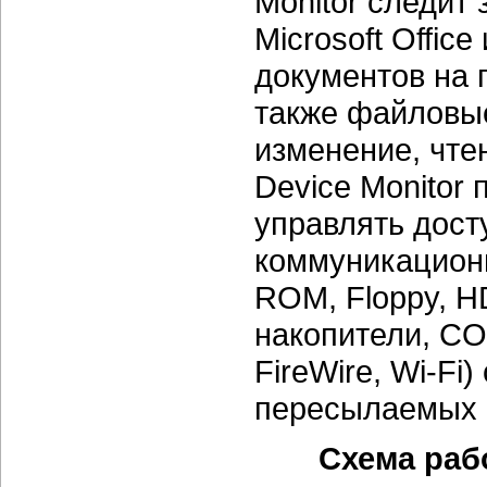
Monitor следит
Microsoft Offic
документов на 
также файловые
изменение, чте
Device Monitor
управлять дост
коммуникацион
ROM, Floppy, H
накопители, COM
FireWire, Wi-F
пересылаемых н
Схема рабо