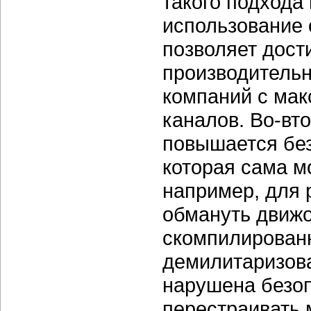
такого подхода
использование 
позволяет дост
производительн
компаний с мак
каналов. Во-вт
повышается без
которая сама м
например, для 
обмануть движо
скомпилированн
демилитаризова
нарушена безоп
перестраивать 