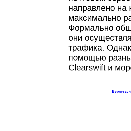
направлено на 
максимально ра
Формально обще
они осуществл
трафика. Однак
помощью разных
Clearswift и мо
Вернуться