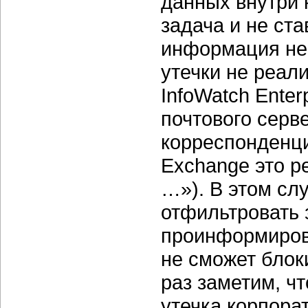
данных внутри 
задача и не ст
информация не 
утечки не реали
InfoWatch Enter
почтового серв
корреспонденци
Exchange это р
…»). В этом сл
отфильтровать
проинформирова
не сможет блок
раз заметим, чт
утечка корпора