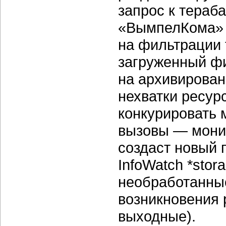
запрос к тераб
«ВымпелКома» з
на фильтрации 
загруженный фи
на архивирован
нехватки ресур
конкурировать 
вызовы — монит
создаст новый 
InfoWatch *stor
необработанные
возникновения 
выходные).