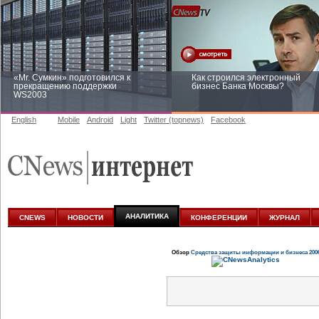
«Mr. Сумкин» подготовился к
Как строился электронный
прекращению поддержки
бизнес Банка Москвы?
WS2003
English
Mobile
Android
Light
Twitter (topnews)
Facebook
Заоблачная оптимизация: как
Рейтинг CNewsInfrastructure 20
Faberlic изменил подход к
приглашаем участвовать
аналитике
АНАЛИТИКА
CNEWS
НОВОСТИ
КОНФЕРЕНЦИИ
ЖУРНАЛ
Обзор
Средства защиты информации и бизнеса 200