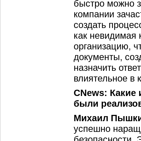
быстро можно з
компании зачас
создать процес
как невидимая 
организацию, ч
документы, соз
назначить отве
влиятельное в 
CNews: Какие 
были реализо
Михаил Пышки
успешно наращ
безопасности. 