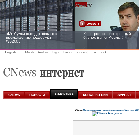
«Mr. Сумкин» подготовился к
Как строился электронный
прекращению поддержки
бизнес Банка Москвы?
WS2003
English
Mobile
Android
Light
Twitter (topnews)
Facebook
Заоблачная оптимизация: как
Рейтинг CNewsInfrastructure 20
Faberlic изменил подход к
приглашаем участвовать
аналитике
АНАЛИТИКА
CNEWS
НОВОСТИ
КОНФЕРЕНЦИИ
ЖУРНАЛ
Обзор
Средства защиты информации и бизнеса 200