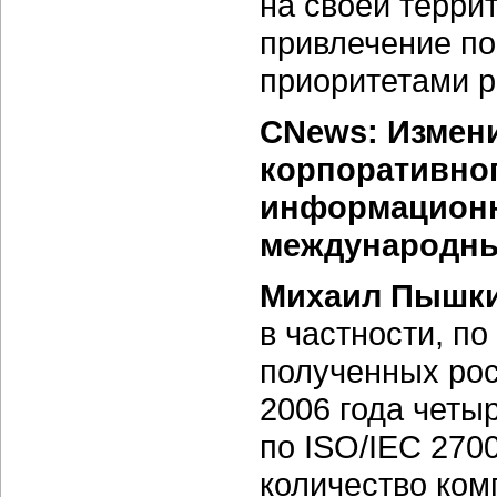
на своей терри
привлечение п
приоритетами 
CNews: Измени
корпоративног
информационн
международны
Михаил Пышки
в частности, по
полученных рос
2006 года четы
по ISO/IEC 270
количество ком