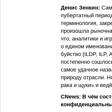
Денис Зенкин:
Само
пубертатный период
терминология, закр
произошла рыночная
что, аналитики и и
о едином именовани
буйство (ILDP, ILP,
постепенно сошлось 
самое удачное назв
природу отрасли. Н
рака и щуки» и вед
CNews: В чём сос
конфиденциальны