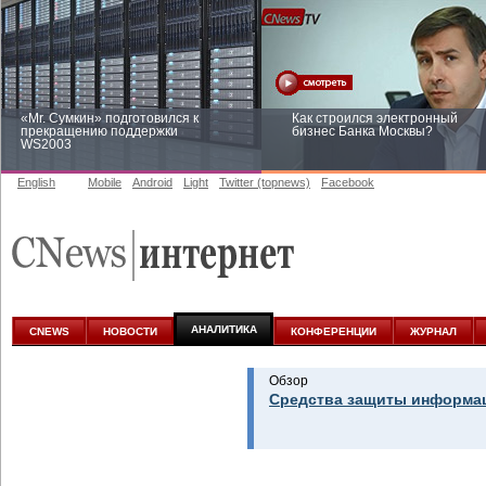
«Mr. Сумкин» подготовился к
Как строился электронный
прекращению поддержки
бизнес Банка Москвы?
WS2003
English
Mobile
Android
Light
Twitter (topnews)
Facebook
Заоблачная оптимизация: как
Рейтинг CNewsInfrastructure 20
Faberlic изменил подход к
приглашаем участвовать
аналитике
АНАЛИТИКА
CNEWS
НОВОСТИ
КОНФЕРЕНЦИИ
ЖУРНАЛ
Обзор
Средства защиты информац