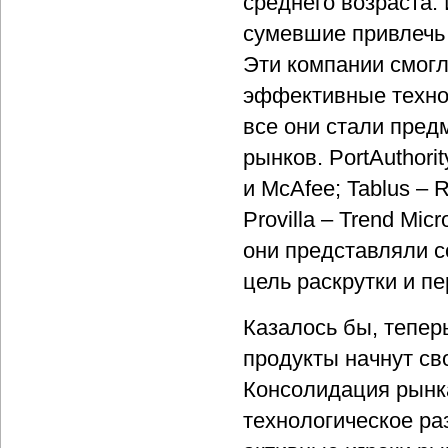
среднего возраста.
сумевшие привлечь 
Эти компании смог
эффективные технол
все они стали пред
рынков. PortAuthori
и McAfee; Tablus – 
Provilla – Trend Mic
они представляли 
цель раскрутки и п
Казалось бы, тепер
продукты начнут св
Консолидация рынк
технологическое ра