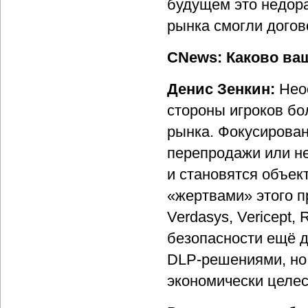
будущем это недора
рынка смогли догов
CNews: Каково ва
Денис Зенкин:
Неос
стороны игроков бо
рынка. Фокусирова
перепродажи или не
и становятся объек
«жертвами» этого п
Verdasys, Vericept,
безопасности ещё 
DLP-решениями, но 
экономически целес