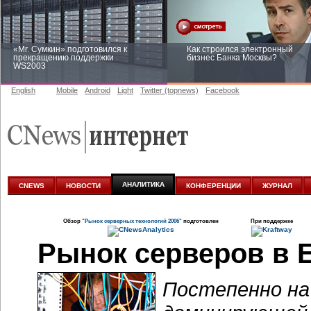
«Mr. Сумкин» подготовился к
Как строился электронный
прекращению поддержки
бизнес Банка Москвы?
WS2003
English
Mobile
Android
Light
Twitter (topnews)
Facebook
Заоблачная оптимизация: как
Рейтинг CNewsInfrastructure 20
Faberlic изменил подход к
приглашаем участвовать
аналитике
АНАЛИТИКА
CNEWS
НОВОСТИ
КОНФЕРЕНЦИИ
ЖУРНАЛ
Обзор
"Рынок серверных технологий 2006"
подготовлен
При поддержке
Рынок серверов в 
Постепенно на