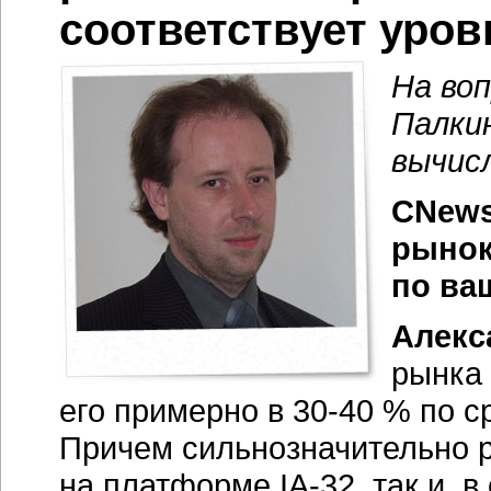
соответствует уров
На во
Палки
вычис
CNews
рынок
по ва
Алекс
рынка
его примерно в
30-40 %
по с
Причем сильнозначительно р
на платформе
IA-32,
так и, в