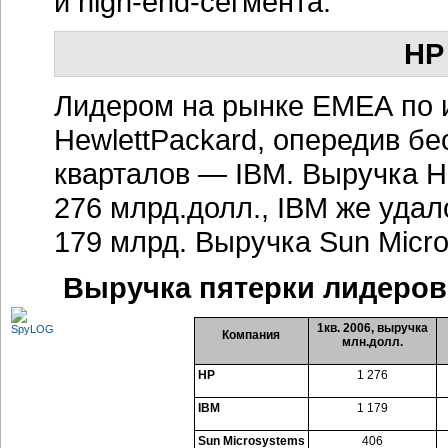
и
high-end-сегмента.
НР
Лидером на рынке ЕМЕА по ит
HewlettPackard, опередив б
кварталов — IBM. Выручка HP
276 млрд.долл., IBM же удало
179 млрд. Выручка Sun Micr
Выручка пятерки лидеров
1кв. 2006, выручка
Компания
млн.долл.
HP
1 276
IBM
1 179
Sun Microsystems
406