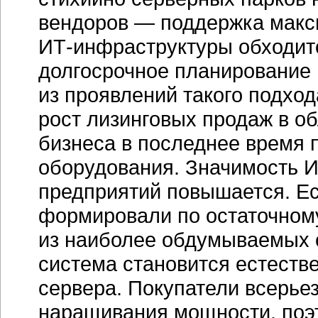
наращивания мощности, поэт
дискового пространства и па
Следующий признак более з
решений. Т. е. не просто за
стоящих перед информацион
Соответственно, роль поста
клиентам смещается от прод
интеграции. Заметно растут
для монтажа в стойку.
Компа
во внимание такие преимуще
как удобство обслуживания,
и подключения.