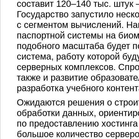
большое количество серверо
проектов выступают операто
коммерческие проекты, когд
дата-центра
размещают десят
весь российский рынок серв
130 тыс., то это очень весом
Очевидна перспективность
6
в ближайшем будущем будут
серверного рынка, как в мире
отечественного корпоративн
разрядные серверы будет сп
устройства по мере их превр
агрессивная политика продв