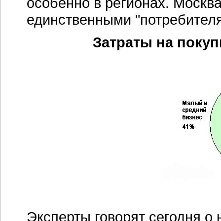
Эксперты говорят сегодня о 
серверного рынка, демонстр
зрелым.
Во-первых,
это стре
вычислительных ресурсов пр
в ориентации на "тяжелые" 
многопроцессорные (четыре
системы x86. По мере услож
потребность в увеличении 
мощностей, повышении их н
управления. Поэтому больши
с
блейд-серверами,
спрос на
Во-вторых,
это стандартизац