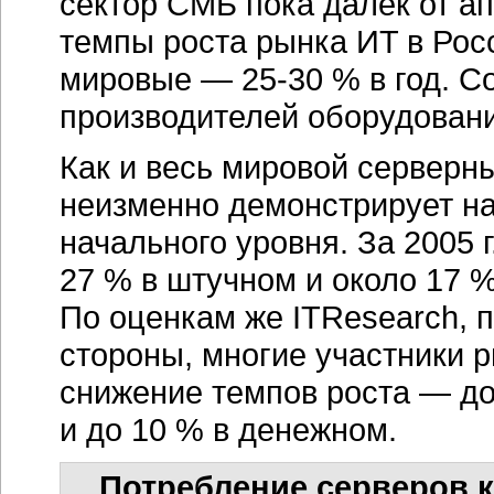
Потребление серверов к
Одним из крупнейших потреб
традиционно является госуд
осуществляются большие зак
и целевых программ, в рамк
всевозможных тендеров. На 
серверов — телекоммуникаци
финансовые организации (пр
Такое распределение достат
на протяжении нескольких п
к изменению пропорций: пр
выходя на качественно новы