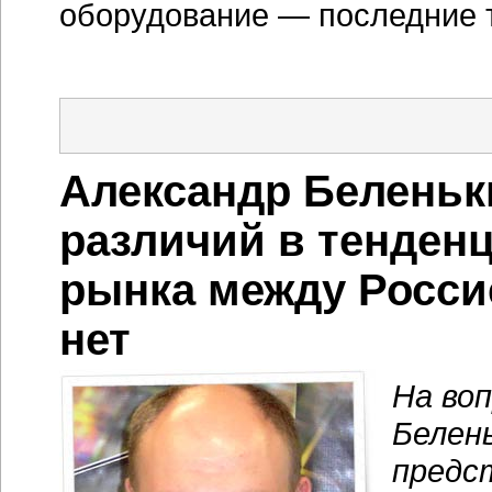
предс
в Росс
CNews
опред
в мир
Алекс
отметить, что принципиальн
серверного рынка между наш
Они по сути одни и те же. Не
в мировую экономику диктую
И для того, чтобы экономик
должна использовать все но