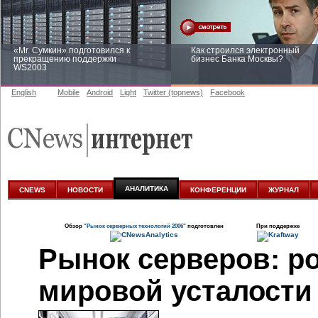
мировой усталости
Поставки серв
не менее чем н
часть закупок
рынке также н
некоторые признаки устало
Аналитики IDC связывают с
серверном рынке, с изменен
на
ИТ-инфраструктуру.
По мн
ИТ-служб
все больше ориент
и увеличение ее производит
зрелого рынка является, в ч
в технологию виртуализации