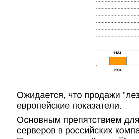
серверов в российских компа
Помимо подъема "лезвий", в 
в технологиях виртуализаци
данные в системах хранения
как на единой СХД. Появил
между уровнями хранения, п
большую популярность прио
ЦОД — серверы разделяют 
с выполняемыми ими задачам
уровне находятся несколько
на следующем — серверы пр
располагаются интерфейсны
В целом, серверный рынок Р