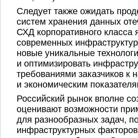
инфраструктурных факторов
и энергопотребление. Они ж
увеличению спроса на новы
при выборе решения. По про
виртуальные машины станут
и сервера, предсказывает.
Ожидается также, что колич
рынке несколько сократится,
производителями больших д
мелких сборщиков. Учитывая,
практически поделен и закр
в ближайшие годы основная 
вестись за представителей 