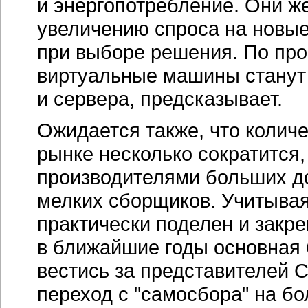
переход с "самосбора" на б
оборудование — последние 
Александр Белень
различий в тенден
рынка между Росси
нет
На во
Белень