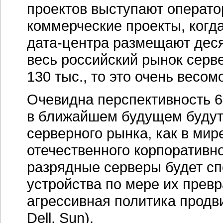
Dell, Sun).
Следует также ожидать прод
систем хранения данных оте
СХД корпоративного класса
современных инфраструктур.
новые уникальные технолог
и оптимизировать инфрастру
требованиями заказчиков к 
и экономическим показателя
Российский рынок вполне со
оценивают возможности при
для разнообразных задач, по