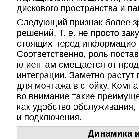
Динамика 
Блейд-серверы
остаются на
рынка. "Лезвия", фактически
компьютеров "в одной короб
масштабируемых систем тер
Web-приложений.
По данным 
приходится почти 8 % продаж
в Восточной Европе — 4,5 %
IDC, в России за 2005 год бы
(для сравнения, в 2004 г. —
аналитики прогнозируют рост
Динамика роста российског