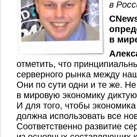
Соответственно развитие се
из основных составляющих к
Среди доминирующих тенден
консолидацию и виртуализа
серверов х86 архитектуры. В
что платформа х86 стала бо
функциональности и характе
Вернуться
Техноблог
|
Форумы
|
ТВ
|
Архив