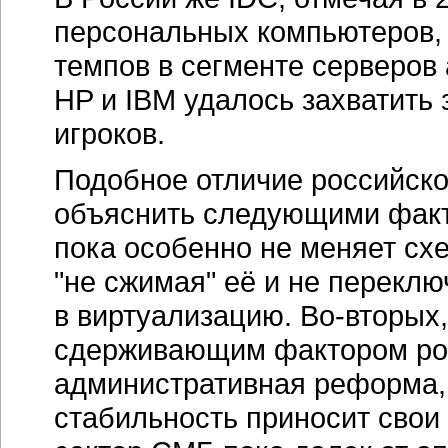
стабильность приносит свои
сектор СМБ пока далек от а
темпы роста рынка ИT в Рос
мировые —
25-30 %
в год. С
производителей оборудования
Как и весь мировой серверн
неизменно демонстрирует н
начального уровня. За 2005 г
27 % в штучном и около 17 
По оценкам же ITResearch, п
стороны, многие участники р
снижение темпов роста — д
и до 10 % в денежном.