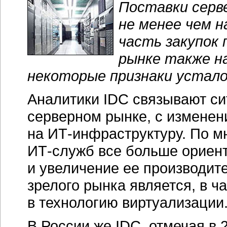
В России же IDC, отмечая в 
персональных компьютеров, 
темпов в сегменте серверов
HP и IBM удалось захватить 
игроков.
Подобное отличие российско
объяснить следующими фак
пока особенно не меняет сх
"не сжимая" её и не перекл
в виртуализацию.
Во-вторых,
сдерживающим фактором рос
административная реформа, 