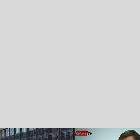
«Mr. Сумкин» подготовился к
Как строился электронный
прекращению поддержки
бизнес Банка Москвы?
WS2003
English
Mobile
Android
Light
Twitter (topnews)
Facebook
Заоблачная оптимизация: как
Рейтинг CNewsInfrastructure 20
Faberlic изменил подход к
приглашаем участвовать
аналитике
АНАЛИТИКА
CNEWS
НОВОСТИ
КОНФЕРЕНЦИИ
ЖУРНАЛ
Обзор
"Рынок серверных технологий 2006"
подготовлен
При поддержке
Рынок серверов: р