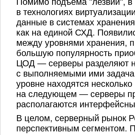
перспективным сегментом. По
составит 120–140 тыс. штук 
Государство запустило неск
с сегментом вычислений. На
паспортной системы на биом
подобного масштаба будет 
система, работу которой буд
серверных комплексов. Спро
также и развитие образовате
разработка учебного контент
Ожидаются решения о строит
обработки данных, ориентир
по предоставлению хостинга