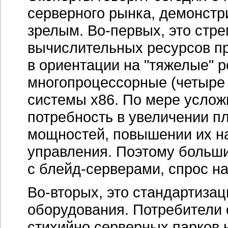
оборудования. Потребители 
стихийно серверных парков 
вендоров — поддержка мак
ИТ-инфраструктуры
обходитс
долгосрочное планирование 
из проявлений такого подхо
рост лизинговых продаж в об
бизнеса в последнее время 
оборудования. Значимость
И
предприятий повышается. Е
формировали по остаточному
из наиболее обдумываемых 
система становится естест
сервера. Покупатели всерье