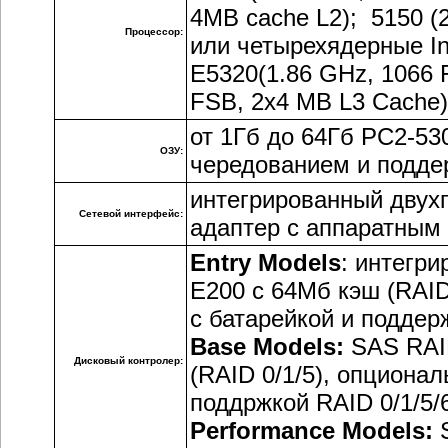
4MB cache L2); 5150 (
Процессор:
или четырехядерные In
E5320(1.86 GHz, 1066 
FSB, 2x4 MB L3 Cache)
от 1Гб до 64Гб PC2-530
ОЗУ:
чередованием и подде
интегрированный двух
Сетевой интерфейс:
адаптер с аппаратным
Entry Models
: интегр
E200 с 64Мб кэш (RAID
с батарейкой и поддер
Base Models:
SAS RAID
Дисковый контролер:
(RAID 0/1/5), опциона
поддржкой RAID 0/1/5/
Performance Models:
S