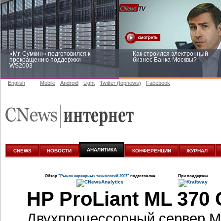
«Mr. Сумкин» подготовился к
Как строился электронный
прекращению поддержки
бизнес Банка Москвы?
WS2003
English
Mobile
Android
Light
Twitter (topnews)
Facebook
Заоблачная оптимизация: как
Рейтинг CNewsInfrastructure 20
Faberlic изменил подход к
приглашаем участвовать
аналитике
АНАЛИТИКА
CNEWS
НОВОСТИ
КОНФЕРЕНЦИИ
ЖУРНАЛ
Обзор
"Рынок серверных технологий 2007"
подготовлен
При поддержке
HP ProLiant ML 370 
Двухпроцессорный сервер M