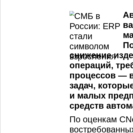
Ав
ва
ма
П
снижение изд
операций, тре
процессов — в
задач, которы
и малых предп
средств автом
По оценкам CNe
востребованных