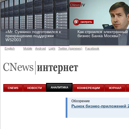
«Mr. Сумкин» подготовился к
Как строился электронный
прекращению поддержки
бизнес Банка Москвы?
WS2003
English
Mobile
Android
Light
Twitter (topnews)
Facebook
Заоблачная оптимизация:
Рейтинг CNewsInfrastructur
как Faberlic изменил подход
2015: приглашаем
к аналитике
участвовать
АНАЛИТИКА
CNEWS
НОВОСТИ
КОНФЕРЕНЦИИ
ЖУРНАЛ
Обозрение
Рынок бизнес-приложений 