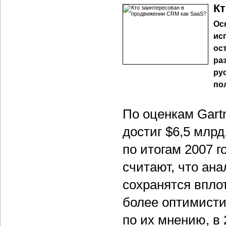
Кт
Ос
ис
ос
ра
ру
по
По оценкам Gart
достиг $6,5 млрд
по итогам 2007 г
считают, что ан
сохранятся впло
более оптимисти
по их мнению, в