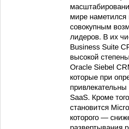
масштабирования
мире наметился 
совокупным воз
лидеров. В их чи
Business Suite 
высокой степень
Oracle Siebel CR
которые при опр
привлекательны
SaaS. Кроме тог
становится Micr
которого — сниж
развертывания р