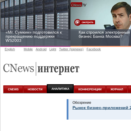
«Mr. Сумкин» подготовился к
Как строился электронный
прекращению поддержки
бизнес Банка Москвы?
WS2003
English
Mobile
Android
Light
Twitter (topnews)
Facebook
Заоблачная оптимизация:
Рейтинг CNewsInfrastructur
как Faberlic изменил подход
2015: приглашаем
к аналитике
участвовать
АНАЛИТИКА
CNEWS
НОВОСТИ
КОНФЕРЕНЦИИ
ЖУРНАЛ
Обозрение
Рынок бизнес-приложений 