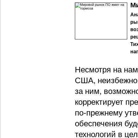
Ми
Ан
ры
во
ре
Ти
на
Несмотря на нам
США, неизбежно 
за ним, возможно
корректирует пр
по-прежнему утв
обеспечения бу
технологий в цел