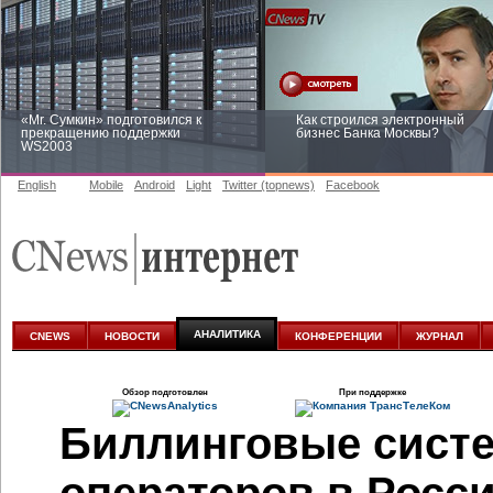
«Mr. Сумкин» подготовился к
Как строился электронный
прекращению поддержки
бизнес Банка Москвы?
WS2003
English
Mobile
Android
Light
Twitter (topnews)
Facebook
Заоблачная оптимизация: как
Рейтинг CNewsInfrastructure 20
Faberlic изменил подход к
приглашаем участвовать
аналитике
АНАЛИТИКА
CNEWS
НОВОСТИ
КОНФЕРЕНЦИИ
ЖУРНАЛ
Обзор подготовлен
При поддержке
Биллинговые сист