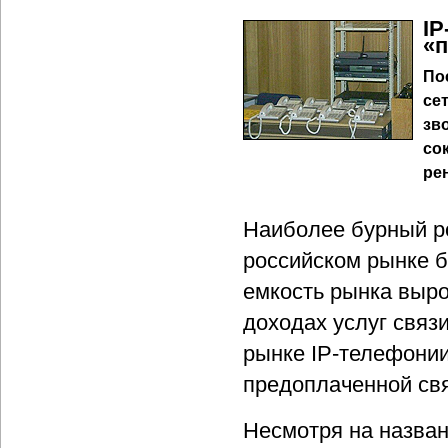
IP
«п
По
се
зв
со
ре
Наиболее бурный ро
российском рынке б
емкость рынка выро
доходах услуг связ
рынке IP-телефонии
предоплаченной св
Несмотря на назван