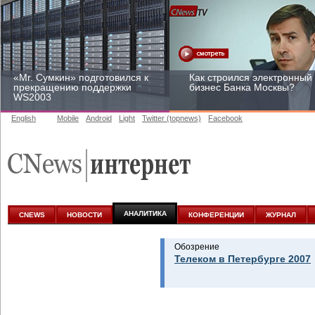
«Mr. Сумкин» подготовился к
Как строился электронный
прекращению поддержки
бизнес Банка Москвы?
WS2003
English
Mobile
Android
Light
Twitter (topnews)
Facebook
Заоблачная оптимизация:
Рейтинг CNewsInfrastructur
как Faberlic изменил подход
2015: приглашаем
к аналитике
участвовать
АНАЛИТИКА
CNEWS
НОВОСТИ
КОНФЕРЕНЦИИ
ЖУРНАЛ
Обозрение
Телеком в Петербурге 2007