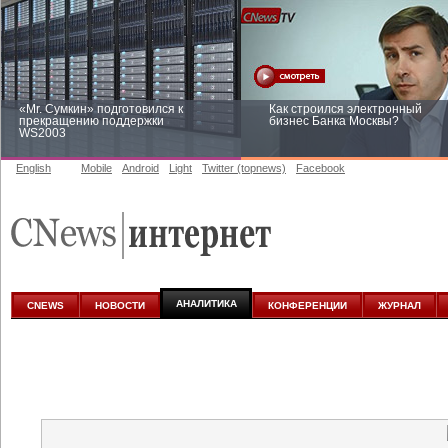
«Mr. Сумкин» подготовился к
Как строился электронный
прекращению поддержки
бизнес Банка Москвы?
WS2003
English
Mobile
Android
Light
Twitter (topnews)
Facebook
Заоблачная оптимизация: как
Рейтинг CNewsInfrastructure 20
Faberlic изменил подход к
приглашаем участвовать
аналитике
АНАЛИТИКА
CNEWS
НОВОСТИ
КОНФЕРЕНЦИИ
ЖУРНАЛ