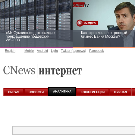
«Mr. Сумкин» подготовился к
Как строился электронный
прекращению поддержки
бизнес Банка Москвы?
WS2003
English
Mobile
Android
Light
Twitter (topnews)
Facebook
Заоблачная оптимизация: как
Рейтинг CNewsInfrastructure 20
Faberlic изменил подход к
приглашаем участвовать
аналитике
АНАЛИТИКА
CNEWS
НОВОСТИ
КОНФЕРЕНЦИИ
ЖУРНАЛ