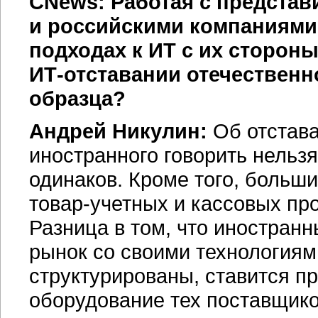
CNews: Работая с представ
и российскими компаниями,
подходах к ИТ с их сторон
ИТ-отставании
отечественно
образца?
Андрей Никулин:
Об отстава
иностранного говорить нельз
одинаков. Кроме того, больш
товар-учетных
и кассовых про
Разница в том, что иностранн
рынок со своими технологиям
структурированы, ставится п
оборудование тех поставщико