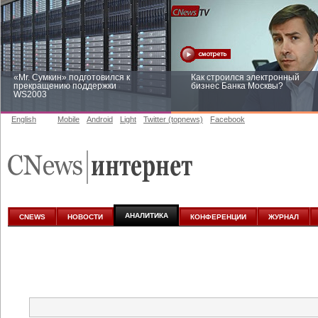
«Mr. Сумкин» подготовился к
Как строился электронный
прекращению поддержки
бизнес Банка Москвы?
WS2003
English
Mobile
Android
Light
Twitter (topnews)
Facebook
Заоблачная оптимизация: как
Рейтинг CNewsInfrastructure 20
Faberlic изменил подход к
приглашаем участвовать
аналитике
АНАЛИТИКА
CNEWS
НОВОСТИ
КОНФЕРЕНЦИИ
ЖУРНАЛ