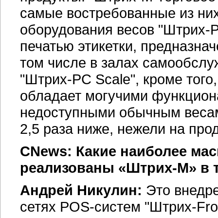
самые востребованные из них
оборудования весов
"Штрих-Pr
печатью этикетки, предназнач
том числе в залах самообслу
"Штрих-PC Scale",
кроме того
обладает могучими функцио
недоступными обычным весам
2,5 раза ниже, нежели на про
CNews: Какие наиболее ма
реализованы «Штрих-М» в т
Андрей Никулин:
Это внедре
сетях
POS-систем
"Штрих-Fro