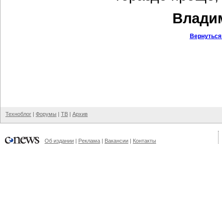
Владим
Вернуться
Техноблог
|
Форумы
|
ТВ
|
Архив
Об издании
|
Реклама
|
Вакансии
|
Контакты