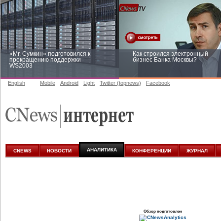
«Mr. Сумкин» подготовился к
Как строился электронный
прекращению поддержки
бизнес Банка Москвы?
WS2003
English
Mobile
Android
Light
Twitter (topnews)
Facebook
Заоблачная оптимизация: как
Рейтинг CNewsInfrastructure 20
Faberlic изменил подход к
приглашаем участвовать
аналитике
АНАЛИТИКА
CNEWS
НОВОСТИ
КОНФЕРЕНЦИИ
ЖУРНАЛ
Обзор подготовлен