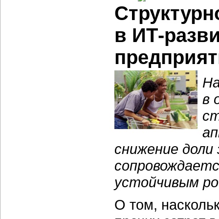
Структурн
в
ИТ-разв
предприят
На
в 
ст
ап
снижение доли
сопровождаетс
устойчивым ро
О том, насколь