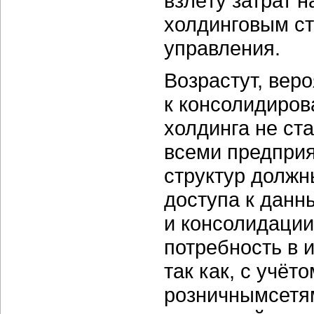
взлёту затрат 
холдинговым ст
управления.
Возрастут, веро
к консолидиров
холдинга не ст
всеми предприя
структур должн
доступа к дан
и консолидации
потребность в 
так как, с учёт
розничнымсетям