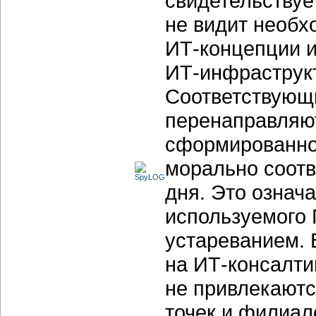
свидетельствуе
не видит необх
ИТ-концепции
и
ИТ-инфраструк
Соответствующи
перенаправляю
сформированн
морально соот
дня. Это означ
используемого 
устареванием. 
на
ИТ-консалтин
не привлекаютс
точек и филиал