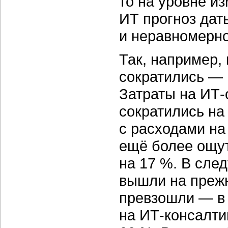
то на уровне и
ИТ прогноз дат
и неравномерно
Так, например, 
сократились —
Затраты на
ИТ-
сократились на
с расходами н
ещё более ощут
на 17 %. В сле
вышли на прежн
превзошли — в 
на
ИТ-консалти