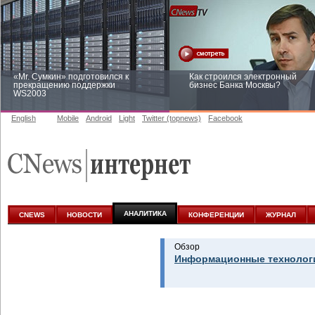
«Mr. Сумкин» подготовился к
Как строился электронный
прекращению поддержки
бизнес Банка Москвы?
WS2003
English
Mobile
Android
Light
Twitter (topnews)
Facebook
Заоблачная оптимизация: как
Рейтинг CNewsInfrastructure 20
Faberlic изменил подход к
приглашаем участвовать
аналитике
АНАЛИТИКА
CNEWS
НОВОСТИ
КОНФЕРЕНЦИИ
ЖУРНАЛ
Обзор
Информационные технологи