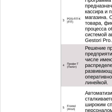
Программа
предназнач
кассира и 
магазина. 
POS-FIT-К
3
(FIT)
товара, фи
процесса о
системой а
Gestori Pro.
Решение пр
предприяти
числе име
Профи-Т
распределе
4
(Пилот)
развивающи
оперативно
линейкой.
Автоматизи
сталкивает
широким сп
Frontol
5
(Атол)
персоналом