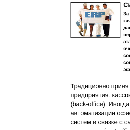
С
За
ка
да
пе
эт
оч
со
со
эф
Традиционно принят
предприятия: кассов
(back-office). Иног
автоматизации офис
систем в связке с