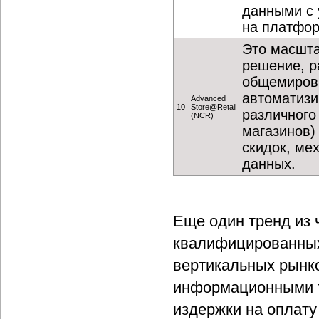
данными с 
на платфор
Это масшт
решение, р
общемировы
автоматизи
Advanced
10
Store@Retail
различного
(NCR)
магазинов)
скидок, ме
данных.
Еще один тренд из 
квалифицированных 
вертикальных рынко
информационными т
издержки на оплату