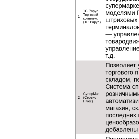
супермарке
1С-Рарус:
моделями P
Торговый
1
комплекс
штриховых 
(1С-Рарус)
терминалов
— управлен
товародвиж
управление
т.д.
Позволяет 
торгового 
складом, п
Система сп
розничными
СуперМаг
2
(Сервис
автоматизи
Плюс)
магазин, с
последних 
ценообразо
добавлены 