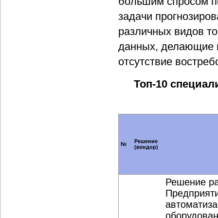
большим спросом п
задачи прогнозиров
различных видов то
данных, делающие 
отсутствие востреб
Топ-10 специа
Решение
№
(вендор)
Решение ра
Предприяти
автоматиза
оборудован