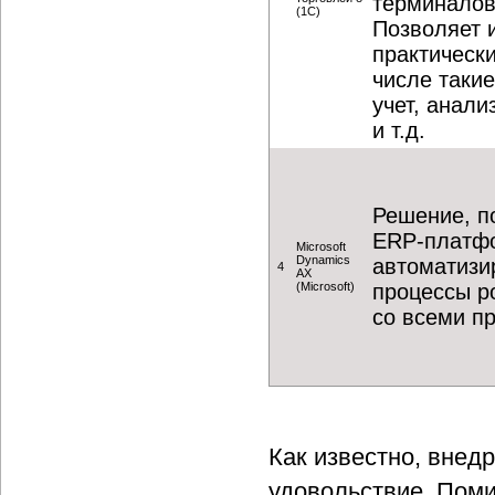
терминалов 
(1С)
Позволяет 
практически
числе такие
учет, анали
и т.д.
Решение, п
ERP-платфо
Microsoft
Dynamics
автоматизи
4
AX
(Microsoft)
процессы р
со всеми пр
Как известно, вне
удовольствие. Поми