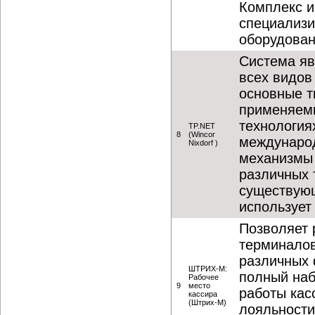
Комплекс и
специализи
оборудован
Система я
всех видов
основные т
применяемы
технология
TP.NET
8
(Wincor
междунаро
Nixdorf )
механизмы
различных 
существую
использует
Позволяет 
терминалов
различных 
ШТРИХ-М:
полный наб
Рабочее
9
место
работы кас
кассира
(Штрих-М)
лояльности