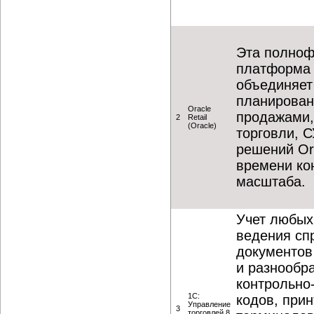
Эта полноф
платформа 
объединяет
планирован
Oracle
продажами,
2
Retail
(Oracle)
торговли, 
решений Or
времени ко
масштаба.
Учет любых
ведения сп
документов
и разнообр
контрольно
1С:
кодов, при
Управление
3
торговлей 8