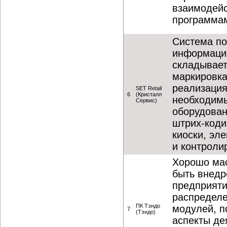
взаимодейс
программами
Система по
информацио
складывает
маркировка
реализация
SET Retail
6
(Кристалл
необходимы
Сервис)
оборудован
штрих-коди
киоски, эле
и контроли
Хорошо мас
быть внедр
предприяти
распределе
ПК Тэндо
модулей, п
7
(Тэндо)
аспекты де