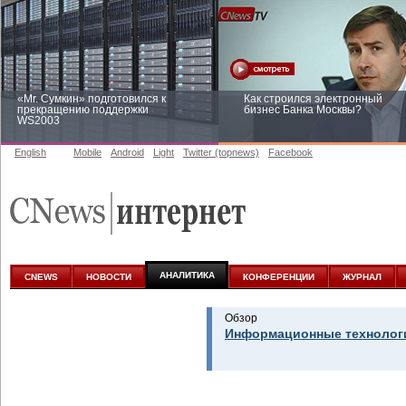
«Mr. Сумкин» подготовился к
Как строился электронный
прекращению поддержки
бизнес Банка Москвы?
WS2003
English
Mobile
Android
Light
Twitter (topnews)
Facebook
Заоблачная оптимизация: как
Рейтинг CNewsInfrastructure 20
Faberlic изменил подход к
приглашаем участвовать
аналитике
АНАЛИТИКА
CNEWS
НОВОСТИ
КОНФЕРЕНЦИИ
ЖУРНАЛ
Обзор
Информационные технологи