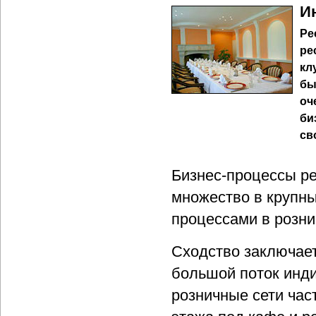
И
Ре
ре
кл
бы
оч
би
св
Бизнес-процессы ре
множество в крупны
процессами в розни
Сходство заключает
большой поток инд
розничные сети час